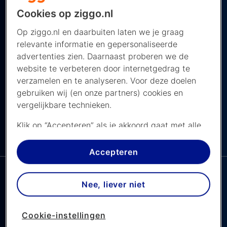
nemen Zwitserland en Nederland het
Cookies op ziggo.nl
tegen elkaar op in het Rugby Europe
Op ziggo.nl en daarbuiten laten we je graag
Championship. De wedstrijd begint om
relevante informatie en gepersonaliseerde
advertenties zien. Daarnaast proberen we de
13.00 uur en je kijkt hem live op Ziggo
website te verbeteren door internetgedrag te
Sport.
verzamelen en te analyseren. Voor deze doelen
gebruiken wij (en onze partners) cookies en
vergelijkbare technieken.
Klik op “Accepteren” als je akkoord gaat met alle
cookies. Kies je voor “Nee, liever niet”, dan
Ziggo Sport Totaal
NAVIGEER NAAR ...
plaatsen we alleen strikt noodzakelijke cookies om
Accepteren
de website goed te laten werken. Dat betekent
dat we geen vormen van personalisatie
Nee, liever niet
toepassen.
Via cookie instellingen kan je zelf bepalen welke
Cookie-instellingen
cookies worden geplaatst. Je kan je keuze altijd
Zwitserland vs Nederland,