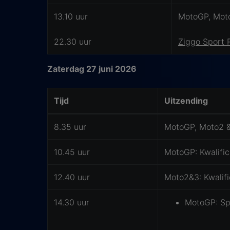
13.10 uur
MotoGP, Moto
22.30 uur
Ziggo Sport 
Zaterdag 27 juni 2026
Tijd
Uitzending
Waar kijk je TT van Assen op tv?
8.35 uur
MotoGP, Moto2 &
10.45 uur
MotoGP: Kwalific
12.40 uur
Moto2&3: Kwalifi
14.30 uur
MotoGP: Sp