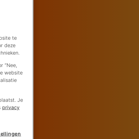
site te
or deze
chnieken.
or “Nee,
de website
lisatie
laatst. Je
s
privacy
ellingen