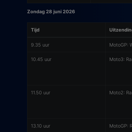
Zondag 28 juni 2026
Tijd
Uitzendin
Waar kijk je TT van Assen op tv?
9.35 uur
MotoGP: 
10.45 uur
Moto3: Ra
11.50 uur
Moto2: Ra
13.10 uur
MotoGP: 