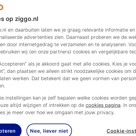
s op ziggo.nl
.nl en daarbuiten laten we je graag relevante informatie en
aliseerde advertenties zien. Daarnaast proberen we de web
en door internetgedrag te verzamelen en te analyseren. Vo
ebruiken wij (en onze partners) cookies en vergelijkbare te
“Accepteren” als je akkoord gaat met alle cookies. Kies je vo
iet”, dan plaatsen we alleen strikt noodzakelijke cookies om 
laten werken. Dat betekent dat we geen vormen van persona
en.
ie instellingen kan je zelf bepalen welke cookies worden gep
euze altijd wijzigen of intrekken op de
cookies pagina
. In on
es je meer over hoe we omgaan met jouw privacy.
pteren
Nee, liever niet
Cookie-inst