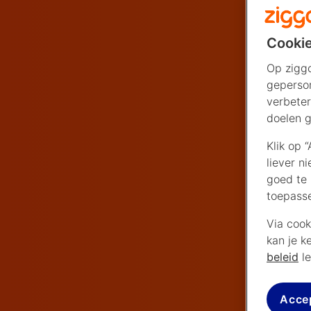
Cookie
Op ziggo
geperson
verbeter
doelen g
Klik op 
liever n
goed te 
toepass
Via cook
kan je k
beleid
le
Acce