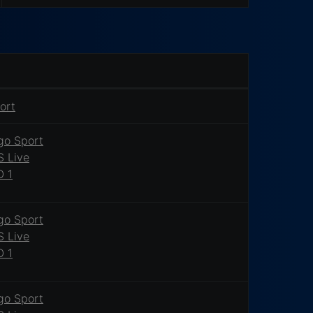
ort
go Sport
 Live
 1
go Sport
 Live
 1
go Sport