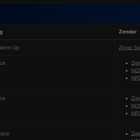
g
Zender
Warm Up
Ziggo Sp
ce
Zig
NOS
NPO
ce
Zig
NOS
NPO
Race
Zig