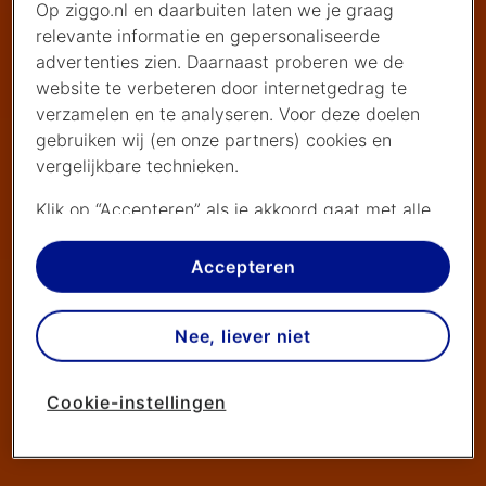
Op ziggo.nl en daarbuiten laten we je graag
relevante informatie en gepersonaliseerde
advertenties zien. Daarnaast proberen we de
website te verbeteren door internetgedrag te
verzamelen en te analyseren. Voor deze doelen
gebruiken wij (en onze partners) cookies en
vergelijkbare technieken.
Klik op “Accepteren” als je akkoord gaat met alle
cookies. Kies je voor “Nee, liever niet”, dan
plaatsen we alleen strikt noodzakelijke cookies om
Accepteren
de website goed te laten werken. Dat betekent
dat we geen vormen van personalisatie
Nee, liever niet
toepassen.
Via cookie instellingen kan je zelf bepalen welke
Cookie-instellingen
cookies worden geplaatst. Je kan je keuze altijd
wijzigen of intrekken op de
cookies pagina
. In ons
privacy beleid
lees je meer over hoe we omgaan