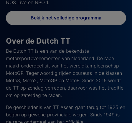
NOS Live en NPO 1.
Bekijk het volledige programma
Over de Dutch TT
De Dutch TT is een van de bekendste
motorsportevenementen van Nederland. De race
maakt onderdeel uit van het wereldkampioenschap
MotoGP. Tegenwoordig rijden coureurs in de klassen
Moto3, Moto2, MotoGP en MotoE. Sinds 2016 wordt
de TT op zondag verreden, daarvoor was het traditie
om op zaterdag te racen.
De geschiedenis van TT Assen gaat terug tot 1925 en
begon op gewone provinciale wegen. Sinds 1949 is
de race onderdeel van het officiële
wereldkampioenschap. In 1955 verhuisde de