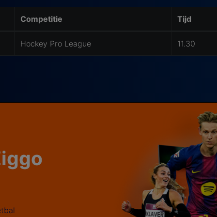
Competitie
Tijd
Hockey Pro League
11.30
 Ziggo
tbal