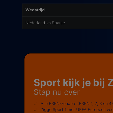
Wedstrijd
Wedstrijd informatie
Nederland vs Spanje
Sport kijk je bij
Stap nu over
Alle ESPN-zenders (ESPN 1, 2, 3 en 4)
Ziggo Sport 1 met UEFA Europees voe