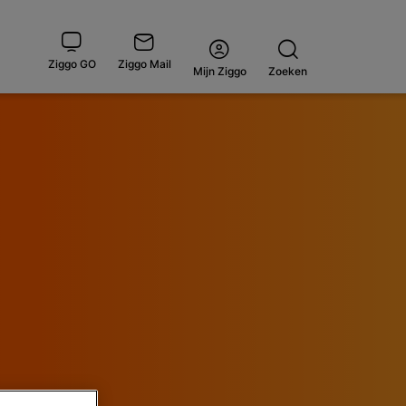
Ziggo GO
Ziggo Mail
Open
Mijn Ziggo
Zoeken
menu