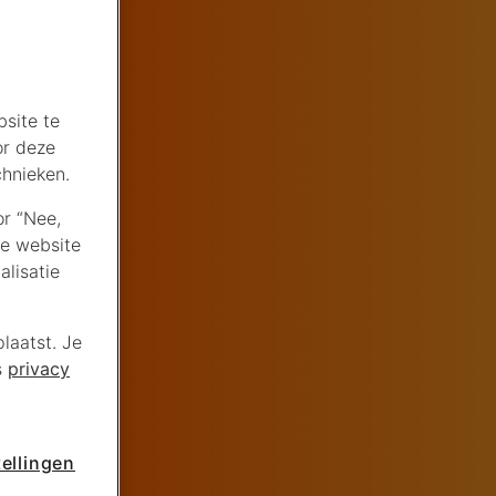
site te
or deze
chnieken.
or “Nee,
de website
lisatie
laatst. Je
s
privacy
ellingen