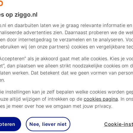
s op ziggo.nl
.nl en daarbuiten laten we je graag relevante informatie en
aliseerde advertenties zien. Daarnaast proberen we de web
en door internetgedrag te verzamelen en te analyseren. Vo
ebruiken wij (en onze partners) cookies en vergelijkbare te
“Accepteren” als je akkoord gaat met alle cookies. Kies je vo
iet”, dan plaatsen we alleen strikt noodzakelijke cookies om 
laten werken. Dat betekent dat we geen vormen van persona
en.
ie instellingen kan je zelf bepalen welke cookies worden gep
euze altijd wijzigen of intrekken op de
cookies pagina
. In on
es je meer over hoe we omgaan met jouw privacy.
pteren
Nee, liever niet
Cookie-inst