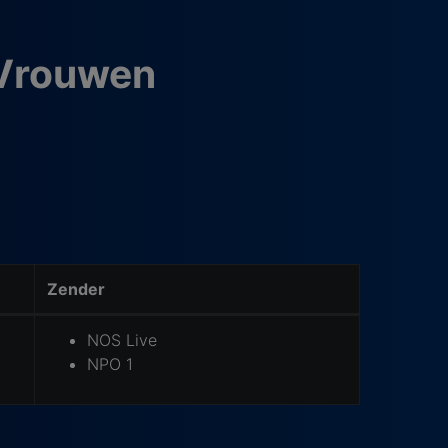
 Vrouwen
Zender
NOS Live
NPO 1