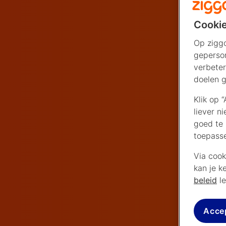
Cookie
Op ziggo
geperson
verbeter
doelen g
Klik op 
liever n
goed te 
toepass
Via cook
kan je k
beleid
le
Acce