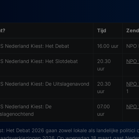
t?
Tijd
Zend
S Nederland Kiest: Het Debat
16.00 uur
NPO 
S Nederland Kiest: Het Slotdebat
20.30
NPO 
uur
S Nederland Kiest: De Uitslagenavond
20.30
NPO 
uur
1
S Nederland Kiest: De
07.00
NPO 
tslagenochtend
uur
: Het Debat 2026 gaan zowel lokale als landelijke politici o
aadsverkiezingen 2026. Op woensdag 18 maart gaat Neder