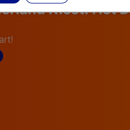
rland Kiest: Het 
rt!