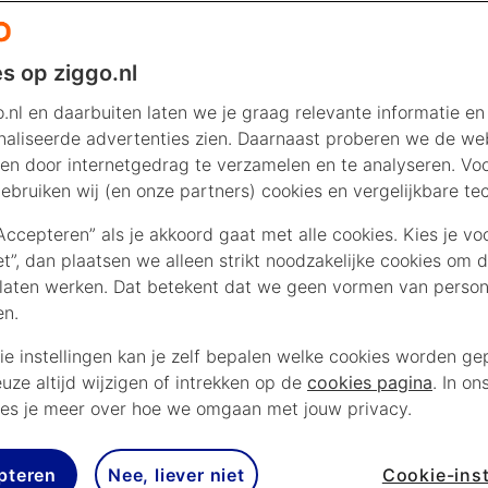
s op ziggo.nl
.nl en daarbuiten laten we je graag relevante informatie en
aliseerde advertenties zien. Daarnaast proberen we de web
en door internetgedrag te verzamelen en te analyseren. Vo
ebruiken wij (en onze partners) cookies en vergelijkbare te
“Accepteren” als je akkoord gaat met alle cookies. Kies je vo
iet”, dan plaatsen we alleen strikt noodzakelijke cookies om 
laten werken. Dat betekent dat we geen vormen van persona
en.
ie instellingen kan je zelf bepalen welke cookies worden gep
euze altijd wijzigen of intrekken op de
cookies pagina
. In on
es je meer over hoe we omgaan met jouw privacy.
pteren
Nee, liever niet
Cookie-inst