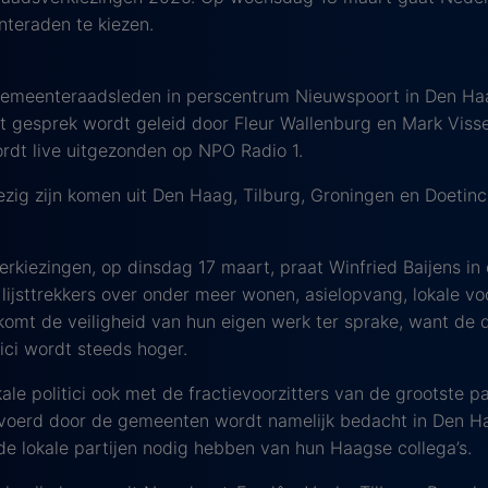
eraden te kiezen.
gemeenteraadsleden in perscentrum Nieuwspoort in Den Haa
it gesprek wordt geleid door Fleur Wallenburg en Mark Viss
ordt live uitgezonden op NPO Radio 1.
ezig zijn komen uit Den Haag, Tilburg, Groningen en Doetin
kiezingen, op dinsdag 17 maart, praat Winfried Baijens in 
e lijsttrekkers over onder meer wonen, asielopvang, lokale v
komt de veiligheid van hun eigen werk ter sprake, want de d
tici wordt steeds hoger.
kale politici ook met de fractievoorzitters van de grootste 
evoerd door de gemeenten wordt namelijk bedacht in Den Ha
de lokale partijen nodig hebben van hun Haagse collega’s.