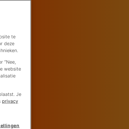
site te
or deze
chnieken.
or “Nee,
de website
lisatie
laatst. Je
s
privacy
ellingen