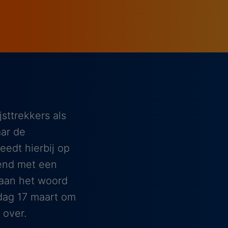
sttrekkers als
aar de
edt hierbij op
end met een
 aan het woord
dag 17 maart om
 over.