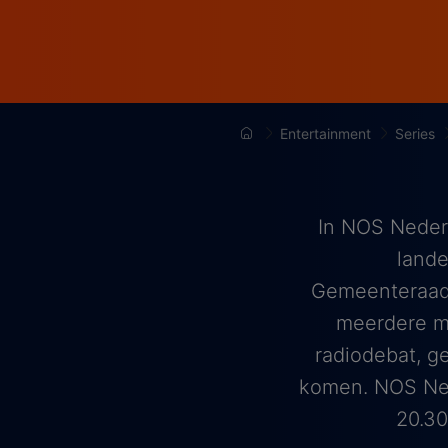
Entertainment
Series
In NOS Nederl
lande
Gemeenteraads
meerdere m
radiodebat, g
komen. NOS Ned
20.30