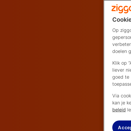
Cookie
Op ziggo
geperson
verbeter
doelen g
Klik op 
liever n
goed te 
toepass
Via cook
kan je k
beleid
le
Acce