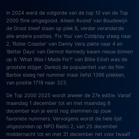
In 2024 werd de volgorde van de top 10 van de Top
2000 flink omgegooid. Alleen ‘Avond’ van Boudewijn
de Groot bleef staan op plek 8, verder veranderde
alle andere posities. ‘Fix You’ van Coldplay steeg naar
2, ‘Roller Coaster’ van Danny Vera zakte naar 4 en
‘Better Days’ van Dermot Kennedy kwam nieuw binnen
op 6. ‘What Was I Made For?’ van Billie Eilish was de
grootste stijger. Dankzij de populariteit van de film
Barbie steeg het nummer maar liefst 1396 plekken,
van positie 1719 naar 323.
De Top 2000 2025 wordt alweer de 27e editie. Vanaf
maandag 1 december tot en met maandag 8
december kun je eerst nog stemmen op jouw
favoriete nummers. Vervolgens wordt de hele lijst
uitgezonden op NPO Radio 2, van 25 december
middernacht tot en met 31 december net voor twaalf