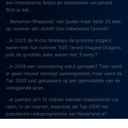
aan interessante feitjes en statistieken verzameld.
Wist je dat…
…‘Bohemian Rhapsody’ van Queen maar liefst 20 keer
op nummer één stond? Een onbetwiste favoriet!
…in 2023 de Arctic Monkeys de grootste stijgers
waren met hun nummer ‘505’, terwijl Imagine Dragons
juist de grootste daler waren met ‘Enemy’?
…in 2008 een uitzondering werd gemaakt? Toen werd
er geen nieuwe stemlijst samengesteld, maar werd de
Top 2000 juist gebaseerd op een gemiddelde van de
voorgaande jaren.
…er jaarlijks zo’n 10 miljoen mensen meeluisteren via
radio, tv en internet, waardoor de Top 2000 het
populairste radioprogramma van Nederland is?