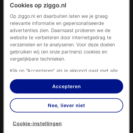
Cookies op ziggo.nl
Op ziggo.nl en daarbuiten laten we je graag
relevante informatie en gepersonaliseerde
advertenties zien. Daarnaast proberen we de
website te verbeteren door internetgedrag te
verzamelen en te analyseren. Voor deze doelen
gebruiken wij (en onze partners) cookies en
vergelijkbare technieken.
Klik op “Accepteren” als je akkoord gaat met alle
cookies. Kies je voor “Nee, liever niet”, dan
plaatsen we alleen strikt noodzakelijke cookies om
Accepteren
de website goed te laten werken. Dat betekent
dat we geen vormen van personalisatie
Nee, liever niet
toepassen.
Via cookie instellingen kan je zelf bepalen welke
Cookie-instellingen
cookies worden geplaatst. Je kan je keuze altijd
wijzigen of intrekken op de
cookies pagina
. In ons