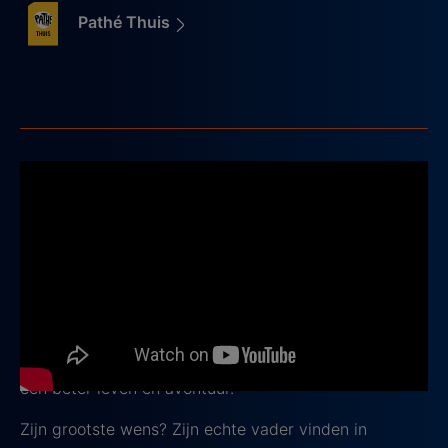
Pathé Thuis
2. Kruimeltje
1999, Leeftijd: 9+
Kruimeltje
is een echte klassieker. In het Rotterdam
van de jaren twintig probeert de straatjongen
Kruimeltje zich te redden, zonder ouders en met
alleen zijn vrolijke vriend Keesie aan zijn zijde. Hij
woont bij de strenge vrouw Koster, maar droomt van
een beter leven en avontuur.
Zijn grootste wens? Zijn echte vader vinden in