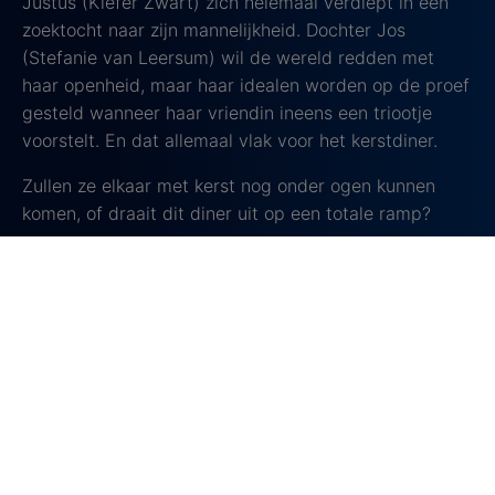
Justus (Kiefer Zwart) zich helemaal verdiept in een
zoektocht naar zijn mannelijkheid. Dochter Jos
(Stefanie van Leersum) wil de wereld redden met
haar openheid, maar haar idealen worden op de proef
gesteld wanneer haar vriendin ineens een triootje
voorstelt. En dat allemaal vlak voor het kerstdiner.
Zullen ze elkaar met kerst nog onder ogen kunnen
komen, of draait dit diner uit op een totale ramp?
Verwacht een film vol absurde situaties, zwarte
humor en veel ongemakkelijke momenten. Perfect
voor iedereen die op zoek is naar een film die je
gegarandeerd laat huilen van het lachen. Dit is geen
kerstfilm, won onlangs maar liefst drie Gouden
Kalveren tijdens het Nederlands Filmfestival. En zeg
nu zelf, wie wil Paul de Leeuw niet als kerstman zien?
Deze film is een komische aanrader voor wie de
feestdagen met een flinke dosis humor wil beleven!