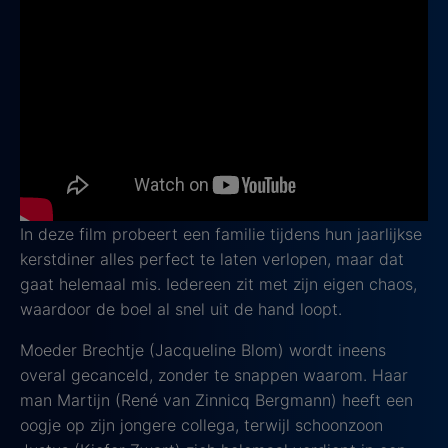
4. Dit is geen kerstfilm
2024, Alle leeftijden
In
Dit is geen kerstfilm
probeert een familie tijdens
hun jaarlijkse kerstdiner alles perfect te laten
verlopen, maar dat gaat helemaal mis. Iedereen zit
met zijn eigen chaos, waardoor de boel al snel uit de
hand loopt.
In deze film probeert een familie tijdens hun jaarlijkse
kerstdiner alles perfect te laten verlopen, maar dat
gaat helemaal mis. Iedereen zit met zijn eigen chaos,
waardoor de boel al snel uit de hand loopt.
Moeder Brechtje (Jacqueline Blom) wordt ineens
overal gecanceld, zonder te snappen waarom. Haar
man Martijn (René van Zinnicq Bergmann) heeft een
oogje op zijn jongere collega, terwijl schoonzoon