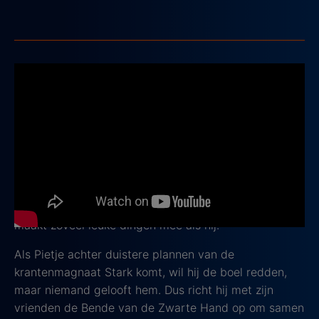
3. Pietje Bell
2002, Leeftijd: 9+
Pietje Bell
is een ondeugende jongen uit Rotterdam
die altijd nieuwe avonturen beleeft. Met zijn slimme
streken en grote fantasie zet hij de stad flink op
stelten, tot groot verdriet van buurman Geelman.
Maar voor zijn vrienden is Pietje een held: niemand
maakt zoveel leuke dingen mee als hij.
Als Pietje achter duistere plannen van de
krantenmagnaat Stark komt, wil hij de boel redden,
maar niemand gelooft hem. Dus richt hij met zijn
vrienden de Bende van de Zwarte Hand op om samen