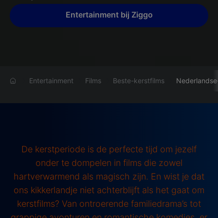
Entertainment bij Ziggo
Entertainment
Films
Beste-kerstfilms
Nederlandse-
De kerstperiode is de perfecte tijd om jezelf
onder te dompelen in films die zowel
hartverwarmend als magisch zijn. En wist je dat
ons kikkerlandje niet achterblijft als het gaat om
kerstfilms? Van ontroerende familiedrama’s tot
grappige avonturen en romantische komedies, er