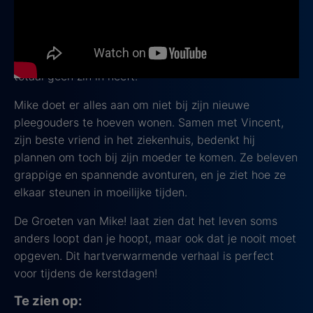
al maanden in het ziekenhuis ligt. Hij wil maar één
ding: weer thuis zijn bij zijn moeder voor kerst. Maar
als hij eindelijk beter is, komt zijn moeder hem niet
ophalen en moet hij naar een pleeggezin, iets waar hij
totaal geen zin in heeft.
Mike doet er alles aan om niet bij zijn nieuwe
pleegouders te hoeven wonen. Samen met Vincent,
zijn beste vriend in het ziekenhuis, bedenkt hij
plannen om toch bij zijn moeder te komen. Ze beleven
grappige en spannende avonturen, en je ziet hoe ze
elkaar steunen in moeilijke tijden.
De Groeten van Mike! laat zien dat het leven soms
anders loopt dan je hoopt, maar ook dat je nooit moet
opgeven. Dit hartverwarmende verhaal is perfect
voor tijdens de kerstdagen!
Te zien op: