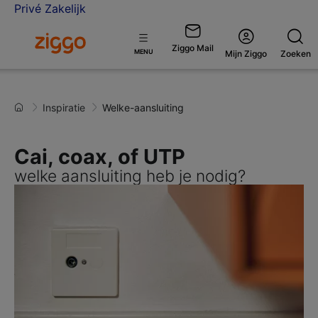
Privé
Zakelijk
Ga naar de Ziggo homepage
Ziggo Mail
Open
MENU
Mijn Ziggo
Zoeken
menu
Inspiratie
Welke-aansluiting
Cai, coax, of UTP
welke aansluiting heb je nodig?