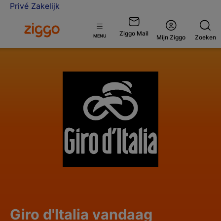
Privé
Zakelijk
Ga naar de Ziggo homepage
Ziggo Mail
Open
MENU
Mijn Ziggo
Zoeken
menu
Giro d'Italia vandaag