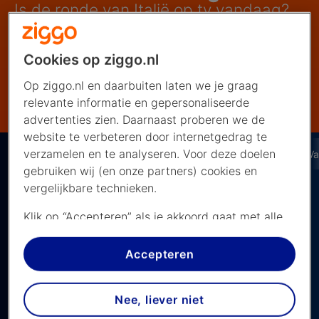
Is de ronde van Italië op tv vandaag?
Meer over de Giro
Cookies op ziggo.nl
Op ziggo.nl en daarbuiten laten we je graag
Waar kun je kijken?
relevante informatie en gepersonaliseerde
advertenties zien. Daarnaast proberen we de
website te verbeteren door internetgedrag te
verzamelen en te analyseren. Voor deze doelen
Entertainment
Sport
Wielrennen
Giro-d-italia
V
gebruiken wij (en onze partners) cookies en
vergelijkbare technieken.
Klik op “Accepteren” als je akkoord gaat met alle
De Giro d'Italia volg je live bij Ziggo! Bekijk
cookies. Kies je voor “Nee, liever niet”, dan
het overzicht en ontdek welke etappe
plaatsen we alleen strikt noodzakelijke cookies om
Accepteren
de website goed te laten werken. Dat betekent
vandaag op het programma staat en waar
dat we geen vormen van personalisatie
je deze kunt bekijken.
Nee, liever niet
toepassen.