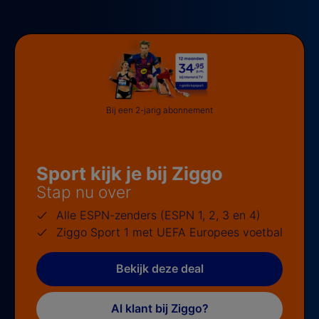
Bij een 2-jarig abonnement
Sport kijk je bij Ziggo
Stap nu over
Alle ESPN-zenders (ESPN 1, 2, 3 en 4)
Ziggo Sport 1 met UEFA Europees voetbal
Bekijk deze deal
Al klant bij Ziggo?