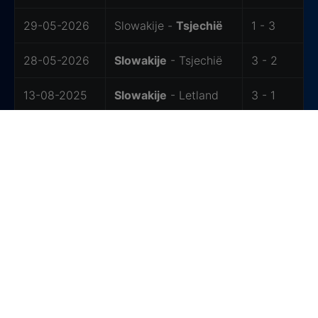
29-05-2026
Slowakije -
Tsjechië
1 - 3
28-05-2026
Slowakije
- Tsjechië
3 - 2
13-08-2025
Slowakije
- Letland
3 - 1
Als sportfan zit je goed bij
Ziggo
Krijg je geen genoeg van
Volleybal
? Dan
hebben we nóg meer sportplezier voor je!