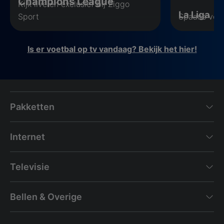
Champions League
Kijk live en exclusief bij Ziggo
La Liga
Sport
Spaans voe
Is er voetbal op tv vandaag? Bekijk het hier!
Pakketten
Internet
Televisie
Bellen & Overige