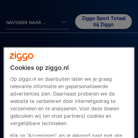
Ziggo Sport Totaal
NAVIGEER NAAR ...
bij Ziggo
Cookies op ziggo.nl
Op ziggo.nl en daarbuiten laten we je graag
relevante informatie en gepersonaliseerde
advertenties zien. Daarnaast proberen we de
Celtic vs Hearts, Scottish
website te verbeteren door internetgedrag te
Premiership
verzamelen en te analyseren. Voor deze doelen
gebruiken wij (en onze partners) cookies en
De Scottish Premier League kijk je dit seizoen live
vergelijkbare technieken.
bij OneFootball
Klik op “Accepteren” als je akkoord gaat met alle