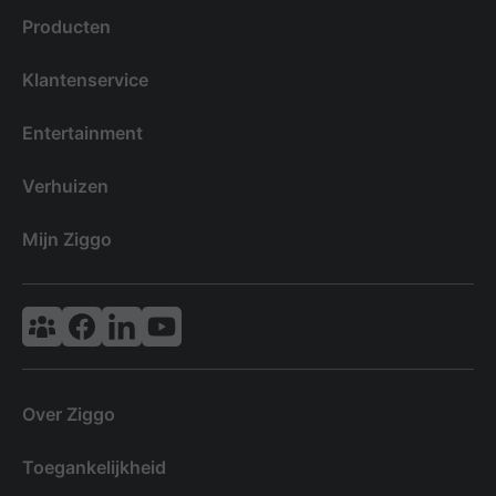
Producten
Klantenservice
Entertainment
Verhuizen
Mijn Ziggo
Vodafone & Ziggo Community
Ziggo Facebook
VodafoneZiggo LinkedIn
Ziggo YouTube
Over Ziggo
Toegankelijkheid