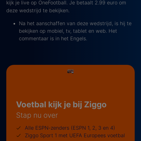
kijk je live op OneFootball. Je betaalt 2.99 euro om
deze wedstrijd te bekijken.
Na het aanschaffen van deze wedstrijd, is hij te
bekijken op mobiel, tv, tablet en web. Het
commentaar is in het Engels.
Voetbal kijk je bij Ziggo
Stap nu over
Alle ESPN-zenders (ESPN 1, 2, 3 en 4)
Ziggo Sport 1 met UEFA Europees voetbal