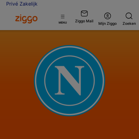
Privé
Zakelijk
Ga naar de Ziggo homepage
Ziggo Mail
Open
MENU
Mijn Ziggo
Zoeken
menu