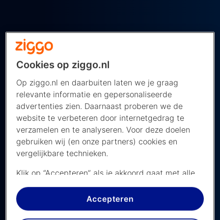
Cookies op ziggo.nl
Napoli in de UEFA Champions
Op ziggo.nl en daarbuiten laten we je graag
League
relevante informatie en gepersonaliseerde
advertenties zien. Daarnaast proberen we de
UEFA Europees voetbal kijk je dit seizoen alleen
website te verbeteren door internetgedrag te
bij Ziggo Sport. Mis geen moment en kijk alle
verzamelen en te analyseren. Voor deze doelen
wedstrijden van Napoli in de
UEFA Champions
gebruiken wij (en onze partners) cookies en
League
met het extra zenderpakket
Ziggo Sport
vergelijkbare technieken.
Totaal
.
Klik op “Accepteren” als je akkoord gaat met alle
cookies. Kies je voor “Nee, liever niet”, dan
Zo kijk je live
plaatsen we alleen strikt noodzakelijke cookies om
Accepteren
de website goed te laten werken. Dat betekent
Bekijk het speelschema
dat we geen vormen van personalisatie