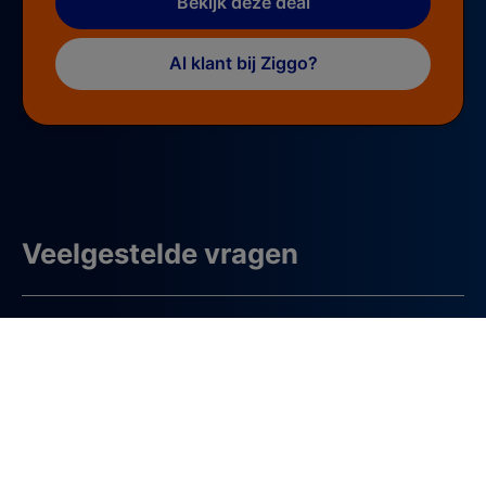
Bekijk deze deal
Al klant bij Ziggo?
Veelgestelde vragen
Madrid Open Live kijken?
Op welke zender kijk je Madrid Open 2025?