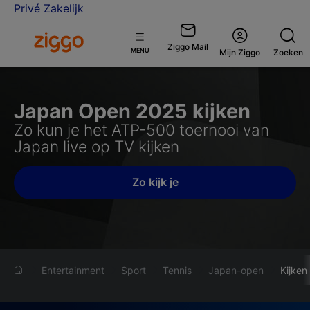
Privé
Zakelijk
Ga naar de Ziggo homepage
Ziggo Mail
Open
MENU
Mijn Ziggo
Zoeken
menu
Japan Open 2025 kijken
Zo kun je het ATP-500 toernooi van
Japan live op TV kijken
Zo kijk je
Entertainment
Sport
Tennis
Japan-open
Kijken