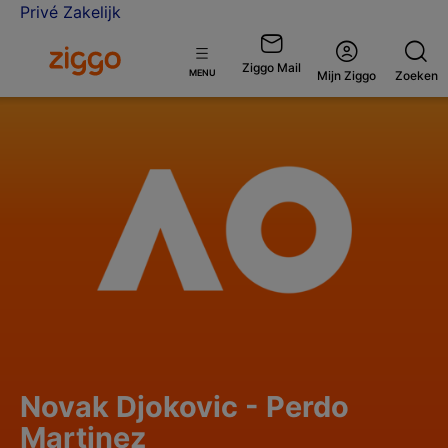
Privé
Zakelijk
Ga naar de Ziggo homepage
Ziggo Mail
Open
MENU
Mijn Ziggo
Zoeken
menu
Novak Djokovic - Perdo
Martinez