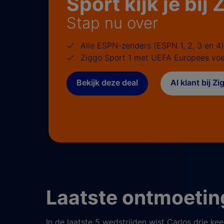
Sport kijk je bij
Stap nu over
Alle ESPN-zenders (ESPN 1, 2, 3 en 4)
Ziggo Sport 1 met UEFA Europees voe
Bekijk deze deal
Al klant bij Z
Laatste ontmoeti
In de laatste 5 wedstrijden wist Carlos drie k