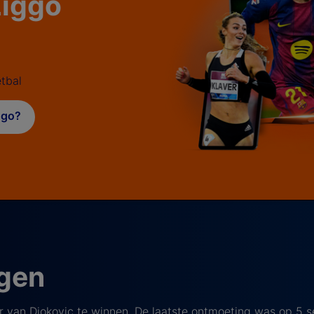
 Ziggo
tbal
iggo?
ngen
eer van Djokovic te winnen. De laatste ontmoeting was op 5