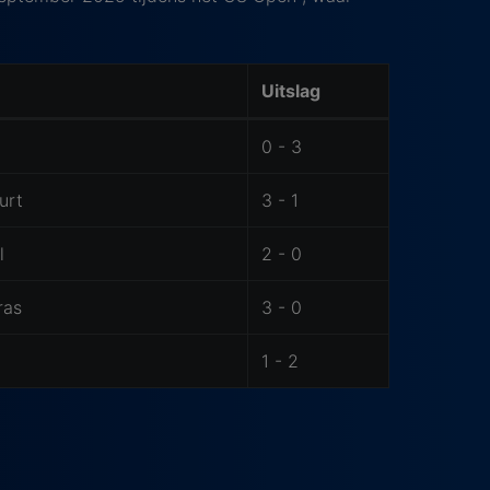
Uitslag
0 - 3
urt
3 - 1
l
2 - 0
ras
3 - 0
1 - 2