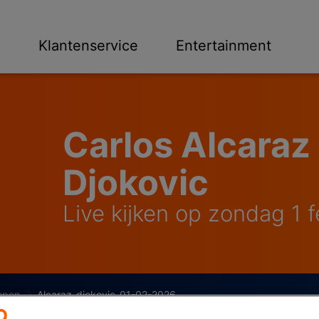
n
Klantenservice
Entertainment
Carlos Alcaraz
Djokovic
Live kijken op zondag 1 
-open
Alcaraz-djokovic-01-02-2026