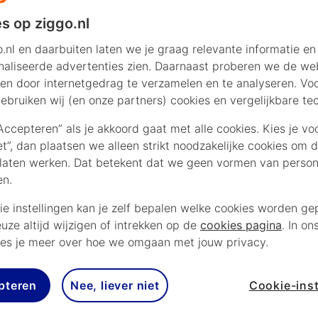
s op ziggo.nl
uari 2026 treffen Carlos Alcaraz en Novak Djok
.nl en daarbuiten laten we je graag relevante informatie en
alian Open! De wedstrijd begint om 09.30 uur en 
aliseerde advertenties zien. Daarnaast proberen we de web
en door internetgedrag te verzamelen en te analyseren. Vo
live op Eurosport of HBO Max met sport add-on
ebruiken wij (en onze partners) cookies en vergelijkbare te
“Accepteren” als je akkoord gaat met alle cookies. Kies je vo
iet”, dan plaatsen we alleen strikt noodzakelijke cookies om 
laten werken. Dat betekent dat we geen vormen van persona
en.
ie instellingen kan je zelf bepalen welke cookies worden gep
euze altijd wijzigen of intrekken op de
cookies pagina
. In on
 Novak Djokovic, Austra
es je meer over hoe we omgaan met jouw privacy.
sport of HBO Max met sport add-on
pteren
Nee, liever niet
Cookie-inst