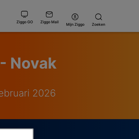
Ziggo GO
Ziggo Mail
Open
Mijn Ziggo
Zoeken
menu
 - Novak
februari 2026