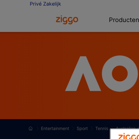
Privé
Zakelijk
Ga naar de Ziggo homepage
Producte
Entertainment
Sport
Tennis
Australian