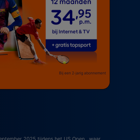
Bij een 2-jarig abonnement
 september 2025 tijdens het US Open , waar