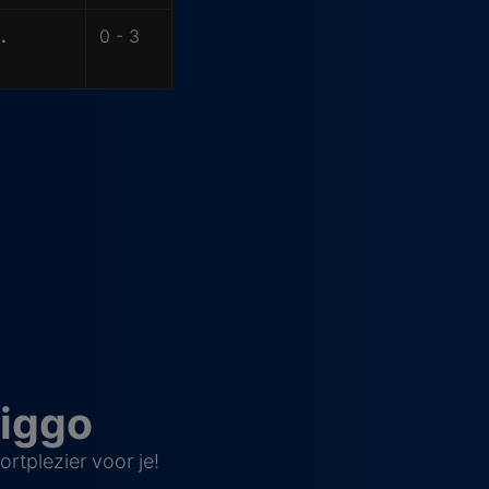
.
0 - 3
Ziggo
tplezier voor je!