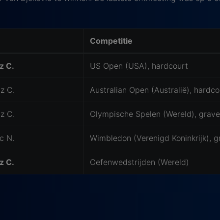
Competitie
z C.
US Open (USA), hardcourt
z C.
Australian Open (Australië), hardco
z C.
Olympische Spelen (Wereld), grave
c N.
Wimbledon (Verenigd Koninkrijk), g
z C.
Oefenwedstrijden (Wereld)