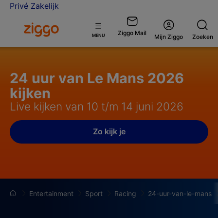
Privé
Zakelijk
Ga naar de Ziggo homepage
Ziggo Mail
Open
MENU
Mijn Ziggo
Zoeken
menu
24 uur van Le Mans 2026
kijken
Live kijken van 10 t/m 14 juni 2026
Zo kijk je
Entertainment
Sport
Racing
24-uur-van-le-mans