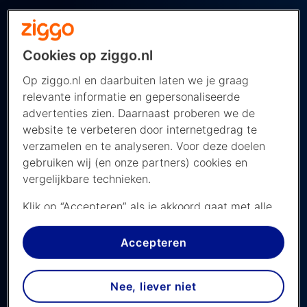
Zo kijk je de 24 uur van Daytona
in 2026
Cookies op ziggo.nl
De 24 uur van Daytona kijk je live met Ziggo
Op ziggo.nl en daarbuiten laten we je graag
Sport
relevante informatie en gepersonaliseerde
advertenties zien. Daarnaast proberen we de
De 24 uur van Daytona wordt uitgezonden op
website te verbeteren door internetgedrag te
verzamelen en te analyseren. Voor deze doelen
meerdere zenders van Ziggo Sport. Bekijk hieronder
gebruiken wij (en onze partners) cookies en
het overzicht van de uitzendingen:
vergelijkbare technieken.
24 uur van Daytona 2026
Klik op “Accepteren” als je akkoord gaat met alle
uitzendingen:
cookies. Kies je voor “Nee, liever niet”, dan
Hoe laat kijk je het toernooi op tv?
plaatsen we alleen strikt noodzakelijke cookies om
Accepteren
zaterdag 24 januari 2026
de website goed te laten werken. Dat betekent
dat we geen vormen van personalisatie
Ziggo Sport
-
Nee, liever niet
toepassen.