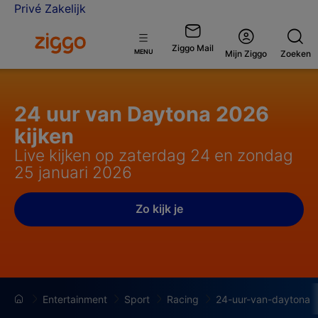
Privé
Zakelijk
Ga naar de Ziggo homepage
Ziggo Mail
Open
MENU
Mijn Ziggo
Zoeken
menu
24 uur van Daytona 2026
kijken
Live kijken op zaterdag 24 en zondag
25 januari 2026
Zo kijk je
Entertainment
Sport
Racing
24-uur-van-daytona