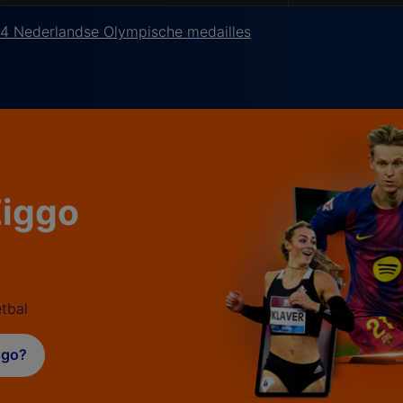
e 34 Nederlandse Olympische medailles
 Ziggo
tbal
iggo?