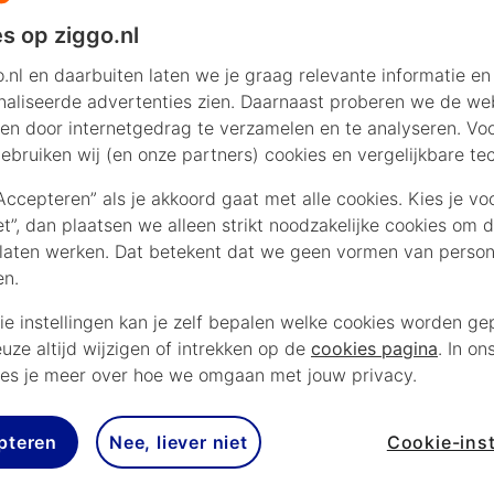
s op ziggo.nl
.nl en daarbuiten laten we je graag relevante informatie en
aliseerde advertenties zien. Daarnaast proberen we de web
en door internetgedrag te verzamelen en te analyseren. Vo
ebruiken wij (en onze partners) cookies en vergelijkbare te
“Accepteren” als je akkoord gaat met alle cookies. Kies je vo
iet”, dan plaatsen we alleen strikt noodzakelijke cookies om 
laten werken. Dat betekent dat we geen vormen van persona
en.
ie instellingen kan je zelf bepalen welke cookies worden gep
euze altijd wijzigen of intrekken op de
cookies pagina
. In on
es je meer over hoe we omgaan met jouw privacy.
sche
pteren
Nee, liever niet
Cookie-inst