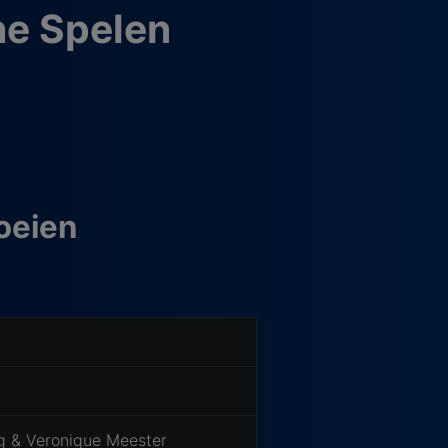
e Spelen
oeien
g & Veronique Meester