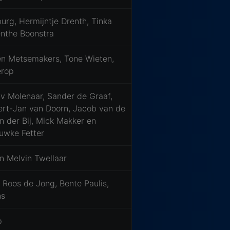
urg, Hermijntje Drenth, Tinka
enthe Boonstra
oen Metsemakers, Tone Wieten,
erop
av Molenaar, Sander de Graaf,
rt-Jan van Doorn, Jacob van de
n der Bij, Mick Makker en
uwke Fetter
n Melvin Twellaar
, Roos de Jong, Bente Paulis,
ns
p