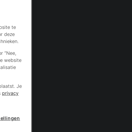
site te
or deze
chnieken.
or “Nee,
de website
lisatie
laatst. Je
s
privacy
ellingen