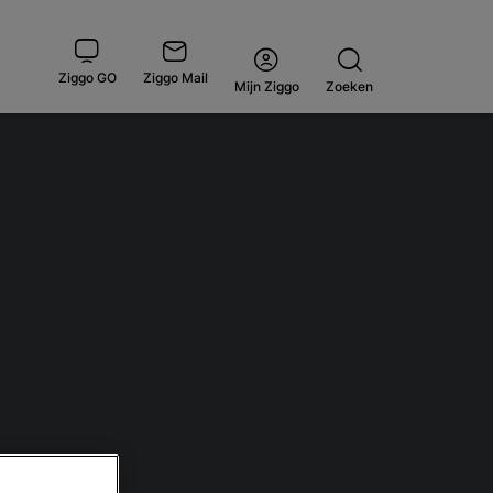
Ziggo GO
Ziggo Mail
Open
Mijn Ziggo
Zoeken
menu