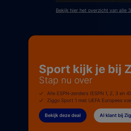
Bekijk hier het overzicht van all
Sport kijk je bij
Stap nu over
Alle ESPN-zenders (ESPN 1, 2, 3 en 4)
Ziggo Sport 1 met UEFA Europees voe
Bekijk deze deal
Al klant bij Z