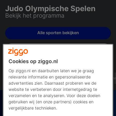
Judo Olympische Spelen
Bekijk het programma
Alle sporten bekijken
Alle Nederlandse medailles
Cookies op ziggo.nl
Op ziggo.nl en daarbuiten laten we je graag
relevante informatie en gepersonaliseerde
Entertainment
Sport
Olympische-spelen
Program
advertenties zien. Daarnaast proberen we de
website te verbeteren door internetgedrag te
verzamelen en te analyseren. Voor deze doelen
gebruiken wij (en onze partners) cookies en
Nederland streed met negen judoka's mee voor
vergelijkbare technieken.
de olympische medailles tijdens de Spelen van