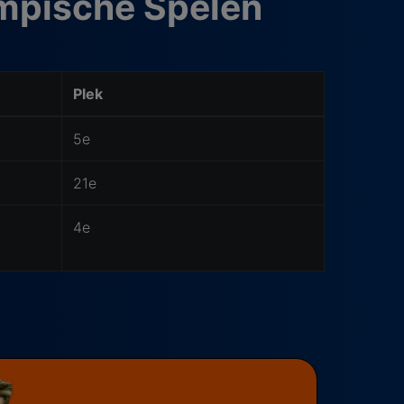
ympische Spelen
Plek
5e
21e
4e