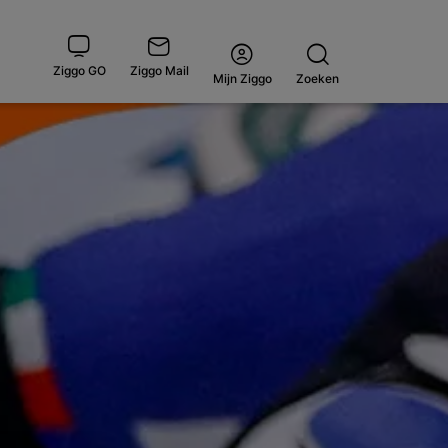
Ziggo GO
Ziggo Mail
Open
Mijn Ziggo
Zoeken
menu