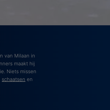
n van Milaan in
nners maakt hij
ie. Niets missen
t
schaatsen
en