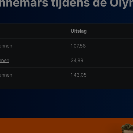
nnemars tijdens de Ol
Uitslag
annen
1.07,58
nnen
34,89
annen
1.43,05