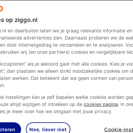
s op ziggo.nl
.nl en daarbuiten laten we je graag relevante informatie en
aliseerde advertenties zien. Daarnaast proberen we de web
en door internetgedrag te verzamelen en te analyseren. Vo
ebruiken wij (en onze partners) cookies en vergelijkbare te
“Accepteren” als je akkoord gaat met alle cookies. Kies je vo
iet”, dan plaatsen we alleen strikt noodzakelijke cookies om 
laten werken. Dat betekent dat we geen vormen van persona
en.
ie instellingen kan je zelf bepalen welke cookies worden gep
euze altijd wijzigen of intrekken op de
cookies pagina
. In on
es je meer over hoe we omgaan met jouw privacy.
rs -
pteren
Nee, liever niet
Cookie-inst