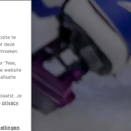
site te
or deze
chnieken.
or “Nee,
de website
lisatie
laatst. Je
s
privacy
ellingen