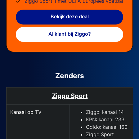
Ziggo Sport 1 met UEFA Europees voetbal
Bekijk deze deal
Al klant bij Ziggo?
Zenders
Hoe kijk je het tennistoernooi op tv?
Ziggo Sport
Kanaal op TV
Ziggo: kanaal 14
KPN: kanaal 233
Odido: kanaal 160
Ziggo Sport