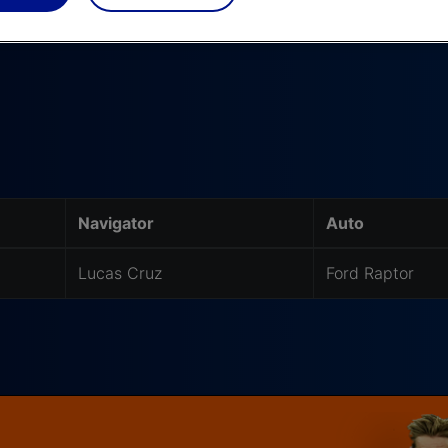
ar 2025
Navigator
Auto
Lucas Cruz
Ford Raptor