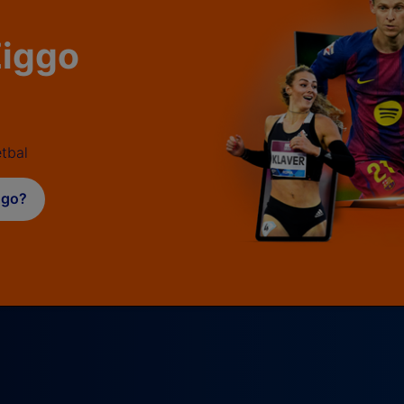
 Ziggo
tbal
iggo?