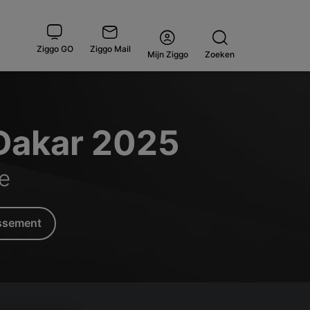
Ziggo GO
Ziggo Mail
Open
Mijn Ziggo
Zoeken
menu
 Dakar 2025
ce
assement