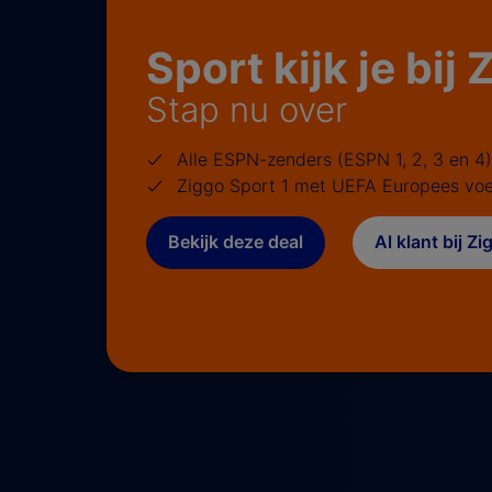
Sport kijk je bij
Stap nu over
Alle ESPN-zenders (ESPN 1, 2, 3 en 4)
Ziggo Sport 1 met UEFA Europees voe
Bekijk deze deal
Al klant bij Z