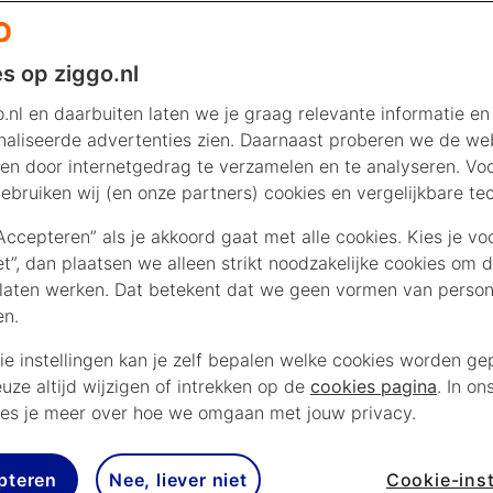
s op ziggo.nl
.nl en daarbuiten laten we je graag relevante informatie en
aliseerde advertenties zien. Daarnaast proberen we de web
os Sainz Sr. keerde na zijn indrukwekkende overwinni
en door internetgedrag te verzamelen en te analyseren. Vo
r 2025. Na zijn Crash in etappe 2 heeft de FIA zijn Fo
ebruiken wij (en onze partners) cookies en vergelijkbare te
ekeurd en rijdt Carlos Sainz niet meer mee in Dakar 2
“Accepteren” als je akkoord gaat met alle cookies. Kies je vo
iet”, dan plaatsen we alleen strikt noodzakelijke cookies om 
laten werken. Dat betekent dat we geen vormen van persona
en.
UITSLAGEN
HISTORIE
KIJKEN
RTL 7 bij Z
ie instellingen kan je zelf bepalen welke cookies worden gep
euze altijd wijzigen of intrekken op de
cookies pagina
. In on
es je meer over hoe we omgaan met jouw privacy.
pteren
Nee, liever niet
Cookie-inst