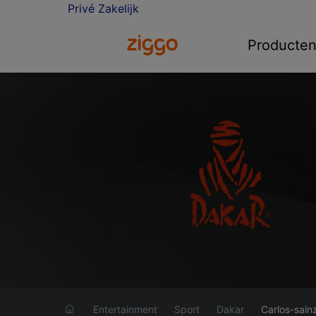
Privé
Zakelijk
Ga naar de Ziggo homepage
Producte
Entertainment
Sport
Dakar
Carlos-sain