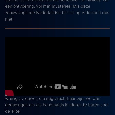
een ontvoering, vol met mysteries. Mis deze
zenuwslopende Nederlandse thriller op Videoland dus
niet!
2. The Handmaid’s Tale
2017 - 2025, IMDb score: 8.4
Het bekroonde
The Handmaid's Tale
speelt zich af in
een grimmige toekomst waarin de totalitaire staat
Gilead over een groot deel van de voormalige
Verenigde Staten heerst. Door een
voortplantingscrisis hebben vrouwen al hun rechten
verloren en worden ze als eigendom behandeld. De
weinige vrouwen die nog vruchtbaar zijn, worden
gedwongen om als handmaids kinderen te baren voor
de elite.