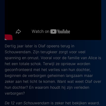
In 1995 gebeurt er iets verschrikkelijks in het rustige
dorpje Schouwendam wanneer de tieners Alice van
Buren en Olaf Witte plotseling verdwijnen. Ondanks
talloze zoekacties worden ze nooit gevonden en het
hele dorp blijft achter met vragen en geheimen die
niemand echt durft te bespreken.
Dertig jaar later is Olaf opeens terug in
Schouwendam. Zijn terugkeer zorgt voor veel
spanning en onrust. Vooral voor de familie van Alice is
het een totale schok. Terwijl ze opnieuw worden
geconfronteerd met het verlies van hun dochter,
beginnen de verborgen geheimen langzaam maar
zeker aan het licht te komen. Want wat weet Olaf over
hun dochter? En waarom houdt hij zijn verleden
verborgen?
De 12 van Schouwendam
is zeker het bekijken waard.