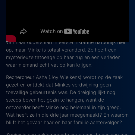
wanneer hun dochter Minke (Andrea Vass) op de dag
van haar moeders inauguratie als burgemeester
spoorloos verdwijnt.
Na drie jaar duikt ze plotseling weer op. Het geluk
van haar ouders kan in eerste instantie natuurlijk niet
op, maar Minke is totaal veranderd. Ze heeft een
mysterieuze tatoeage op haar rug en een verleden
waar niemand echt vat op kan krijgen.
Rechercheur Asha (Joy Wielkens) wordt op de zaak
gezet en ontdekt dat Minkes verdwijning geen
toevallige gebeurtenis was. De dreiging lijkt nog
steeds boven het gezin te hangen, want de
ontvoerder heeft Minke nog helemaal in zijn greep.
Wat heeft ze in die drie jaar meegemaakt? En waarom
blijft het gevaar haar en haar familie achtervolgen?
Sphinx
is een beklemmende serie over de nasleep van