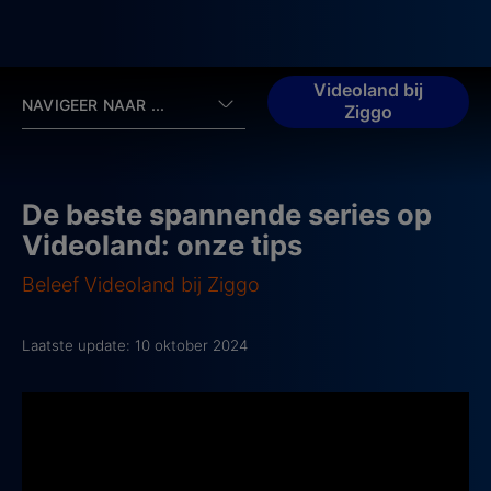
Videoland bij
NAVIGEER NAAR ...
Ziggo
De beste spannende series op
Videoland: onze tips
Beleef Videoland bij Ziggo
Laatste update: 10 oktober 2024
1. Sphinx
2024 - , IMDb score: 7.1
De wereld van de familie Moorman staat op z’n kop