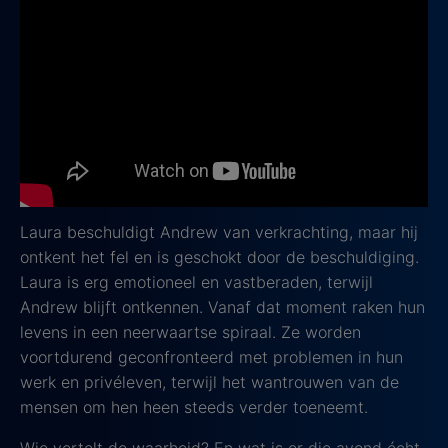
5. Liar
2017 - 2020, IMDb score: 7.1
Een heftige en aangrijpende serie die je zeker bij zal
blijven is
Liar
. Wanneer lerares Laura Nielson (Joanne
Froggatt) en chirurg Andrew Earlham (Ioan Gruffudd)
samen een avond doorbrengen, verandert hun leven
voorgoed. Wat begint als een onschuldige date,
mondt uit in een nachtmerrie.
Laura beschuldigt Andrew van verkrachting, maar hij
ontkent het fel en is geschokt door de beschuldiging.
Laura is erg emotioneel en vastberaden, terwijl
Andrew blijft ontkennen. Vanaf dat moment raken hun
levens in een neerwaartse spiraal. Ze worden
voortdurend geconfronteerd met problemen in hun
werk en privéleven, terwijl het wantrouwen van de
mensen om hen heen steeds verder toeneemt.