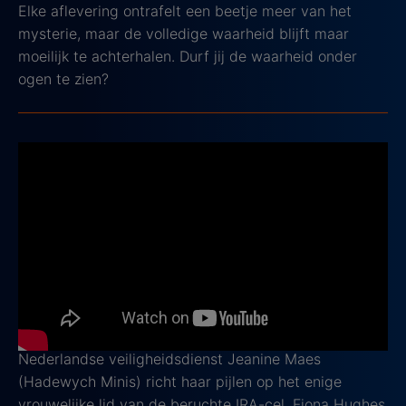
Elke aflevering ontrafelt een beetje meer van het
mysterie, maar de volledige waarheid blijft maar
moeilijk te achterhalen. Durf jij de waarheid onder
ogen te zien?
4. The Spectacular
2021, IMDb score: 7.4
The Spectacular
is een spannende miniserie die je
meeneemt naar het Limburg van de late jaren '80, een
tijd waarin de regio werd opgeschrikt door een reeks
dodelijke aanslagen van een IRA-cel. De spanning
loopt op als de jacht op de IRA-terroristen wordt
geopend. De vastberaden leidster van de
Nederlandse veiligheidsdienst Jeanine Maes
(Hadewych Minis) richt haar pijlen op het enige
vrouwelijke lid van de beruchte IRA-cel, Fiona Hughes