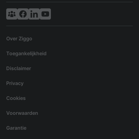
Vodafone & Ziggo Community
Ziggo Facebook
VodafoneZiggo LinkedIn
Ziggo YouTube
Over Ziggo
Toegankelijkheid
Disclaimer
Privacy
Cookies
Voorwaarden
Garantie