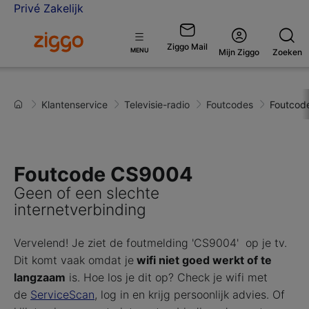
Privé
Zakelijk
Ga naar de Ziggo homepage
Ziggo Mail
Open
MENU
Mijn Ziggo
Zoeken
menu
Klantenservice
Televisie-radio
Foutcodes
Foutcod
Foutcode CS9004
Geen of een slechte
internetverbinding
Vervelend! Je ziet de foutmelding 'CS9004' op je tv.
Dit komt vaak omdat je
wifi niet goed werkt of te
langzaam
is. Hoe los je dit op? Check je wifi met
de
ServiceScan
, log in en krijg persoonlijk advies. Of