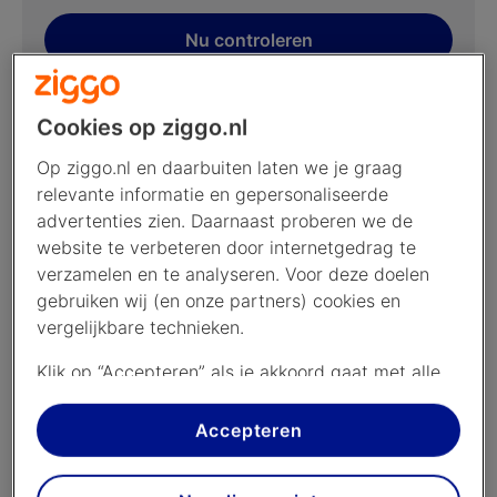
Nu controleren
Cookies op ziggo.nl
Op ziggo.nl en daarbuiten laten we je graag
2. Verbeter je wifi
relevante informatie en gepersonaliseerde
Je mediabox heeft een goede internetverbinding
advertenties zien. Daarnaast proberen we de
nodig. Is je mediabox met wifi verbonden? Bekijk dan
website te verbeteren door internetgedrag te
verzamelen en te analyseren. Voor deze doelen
deze tips om je verbinding te verbeteren. Goed voor
gebruiken wij (en onze partners) cookies en
de mediabox en ook voor je eigen wifi-gebruik!
vergelijkbare technieken.
Klik op “Accepteren” als je akkoord gaat met alle
cookies. Kies je voor “Nee, liever niet”, dan
plaatsen we alleen strikt noodzakelijke cookies om
Accepteren
de website goed te laten werken. Dat betekent
dat we geen vormen van personalisatie