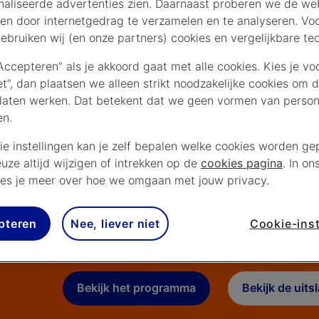
aliseerde advertenties zien. Daarnaast proberen we de web
en door internetgedrag te verzamelen en te analyseren. Vo
ebruiken wij (en onze partners) cookies en vergelijkbare te
“Accepteren” als je akkoord gaat met alle cookies. Kies je vo
iet”, dan plaatsen we alleen strikt noodzakelijke cookies om 
laten werken. Dat betekent dat we geen vormen van persona
en.
Champions Le
ie instellingen kan je zelf bepalen welke cookies worden gep
euze altijd wijzigen of intrekken op de
cookies pagina
. In on
samenvattinge
es je meer over hoe we omgaan met jouw privacy.
Bekijk de hoogtepunten 
pteren
Nee, liever niet
Cookie-inst
wedstrijden
Bekijk het programma
Bekijk de uits