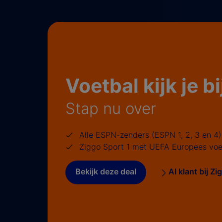
Voetbal kijk je b
Stap nu over
Alle ESPN-zenders (ESPN 1, 2, 3 en 4)
Ziggo Sport 1 met UEFA Europees voe
Bekijk deze deal
Al klant bij Z