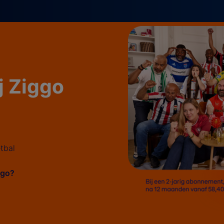
ij Ziggo
tbal
iggo?