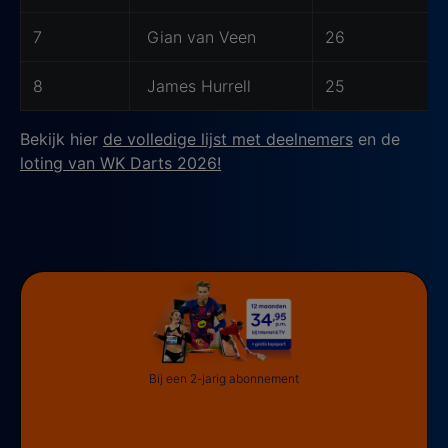
7
Gian van Veen
26
8
James Hurrell
25
Bekijk hier
de volledige lijst met deelnemers
en de
loting van WK Darts 2026!
Bij een 2-jarig abonnement