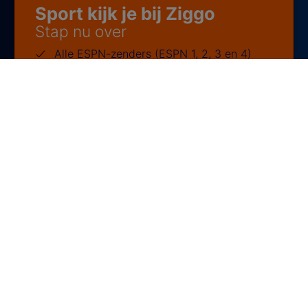
Sport kijk je bij Ziggo
Stap nu over
Alle ESPN-zenders (ESPN 1, 2, 3 en 4)
Ziggo Sport 1 met UEFA Europees voetbal
Bekijk deze deal
Al klant bij Ziggo?
Ballon d'Art - archief
Ballon d'Art - 2025