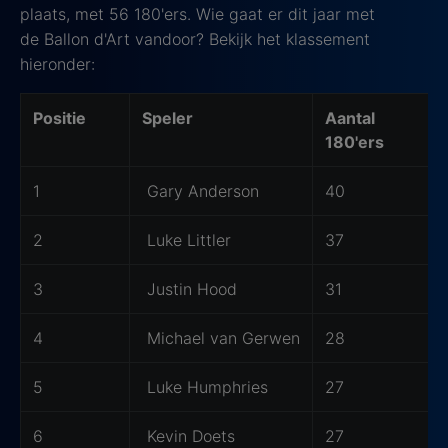
plaats, met 56 180'ers. Wie gaat er dit jaar met
de Ballon d'Art vandoor? Bekijk het klassement
hieronder:
Klassement Ballon d'Art 2026
Positie
Speler
Aantal
180'ers
1
Gary Anderson
40
2
Luke Littler
37
3
Justin Hood
31
4
Michael van Gerwen
28
5
Luke Humphries
27
6
Kevin Doets
27