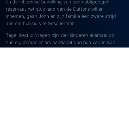
en de inheemse bevolking van een nabijgelegen
reservaat het stuk land van de Duttons willen
innemen, gaan John en zijn familie een zware strijd
aan om hun huis te beschermen.
Tegelijkertijd vragen zijn vier kinderen allemaal op
hun eigen manier om aandacht van hun vader. Kan
John de aandacht verdelen en gefocust blijven op de
strijd om zijn land?
Yellowstone is een meeslepend drama rondom
familiebanden en de wisselwerking tussen macht en
loyaliteit. Een absolute must-see vol spanning, emotie
tegen een achtergrond van prachtige Amerikaanse
landschappen.
Zorg dat je erbij bent voor het nieuwe seizoen van
Yellowstone, want het belooft een wilde rit te worden
die je niet wil missen!