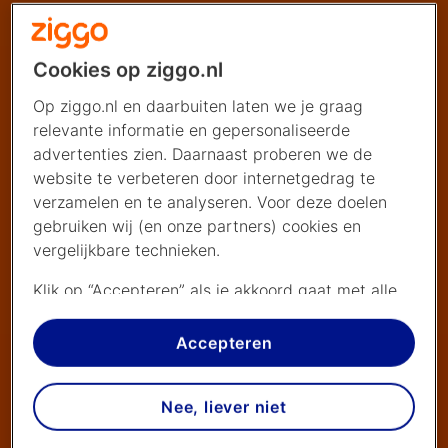
Cookies op ziggo.nl
Op ziggo.nl en daarbuiten laten we je graag
relevante informatie en gepersonaliseerde
advertenties zien. Daarnaast proberen we de
website te verbeteren door internetgedrag te
verzamelen en te analyseren. Voor deze doelen
gebruiken wij (en onze partners) cookies en
vergelijkbare technieken.
Klik op “Accepteren” als je akkoord gaat met alle
cookies. Kies je voor “Nee, liever niet”, dan
plaatsen we alleen strikt noodzakelijke cookies om
Accepteren
de website goed te laten werken. Dat betekent
dat we geen vormen van personalisatie
Nee, liever niet
toepassen.