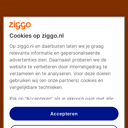
Cookies op ziggo.nl
Op ziggo.nl en daarbuiten laten we je graag
relevante informatie en gepersonaliseerde
advertenties zien. Daarnaast proberen we de
website te verbeteren door internetgedrag te
verzamelen en te analyseren. Voor deze doelen
gebruiken wij (en onze partners) cookies en
vergelijkbare technieken.
Klik op “Accepteren” als je akkoord gaat met alle
cookies. Kies je voor “Nee, liever niet”, dan
plaatsen we alleen strikt noodzakelijke cookies om
Accepteren
de website goed te laten werken. Dat betekent
dat we geen vormen van personalisatie