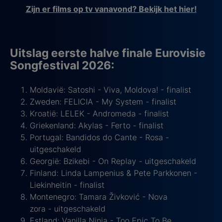
Zijn er films op tv vanavond? Bekijk het hier!
Uitslag eerste halve finale Eurovisie
Songfestival 2026:
Moldavië: Satoshi - Viva, Moldova! - finalist
Zweden: FELICIA - My System - finalist
Kroatië: LELEK - Andromeda - finalist
Griekenland: Akylas - Ferto - finalist
Portugal: Bandidos do Cante - Rosa -
uitgeschakeld
Georgië: Bzikebi - On Replay - uitgeschakeld
Finland: Linda Lampenius & Pete Parkkonen -
Liekinheitin - finalist
Montenegro: Tamara Živković - Nova
zora - uitgeschakeld
Estland: Vanilla Ninja - Too Epic To Be