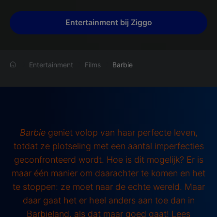
Entertainment bij Ziggo
Entertainment
Films
Barbie
Barbie
geniet volop van haar perfecte leven,
totdat ze plotseling met een aantal imperfecties
geconfronteerd wordt. Hoe is dit mogelijk? Er is
maar één manier om daarachter te komen en het
te stoppen: ze moet naar de echte wereld. Maar
daar gaat het er heel anders aan toe dan in
Barbieland, als dat maar goed gaat! Lees