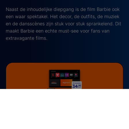
Naast de inhoudelijke diepgang is de film Barbie ook
een waar spektakel. Het decor, de outfits, de muziek
en de dansscènes zijn stuk voor stuk sprankelend. Dit
maakt Barbie een echte must-see voor fans van
extravagante films.
Bij een 2-jarig abonnement
De beste films en series