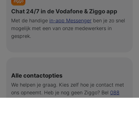
Chat 24/7 in de Vodafone & Ziggo app
Met de handige
in-app Messenger
ben je zo snel
mogelijk met een van onze medewerkers in
gesprek.
Alle contactopties
We helpen je graag. Kies zelf hoe je contact met
ons opneemt. Heb je nog geen Ziggo? Bel
088
1212 914
(normaal tarief).
Klantenservice