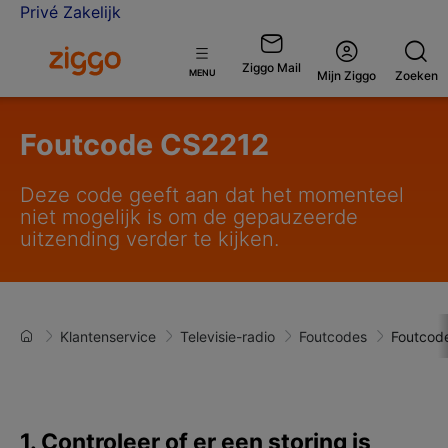
Privé
Zakelijk
Ga naar de Ziggo homepage
Ziggo Mail
Open
MENU
Mijn Ziggo
Zoeken
menu
Foutcode CS2212
Deze code geeft aan dat het momenteel
niet mogelijk is om de gepauzeerde
uitzending verder te kijken.
Klantenservice
Televisie-radio
Foutcodes
Foutcod
1. Controleer of er een storing is