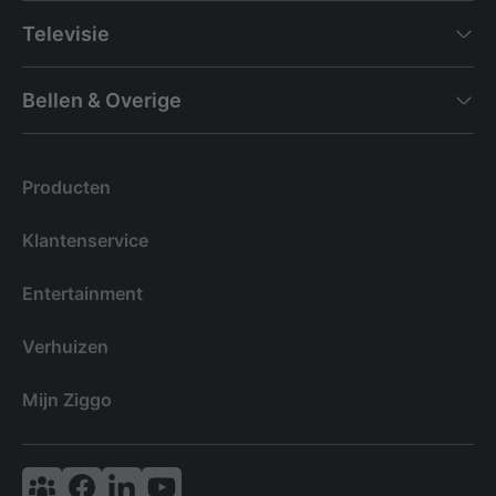
Televisie
Bellen & Overige
Producten
Klantenservice
Entertainment
Verhuizen
Mijn Ziggo
Vodafone & Ziggo Community
Ziggo Facebook
VodafoneZiggo LinkedIn
Ziggo YouTube