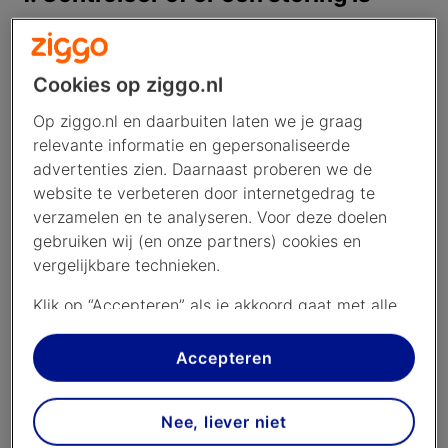
Wat is je adres?
Vul je postcode en huisnummer in.
Cookies op ziggo.nl
Op ziggo.nl en daarbuiten laten we je graag
Postcode
relevante informatie en gepersonaliseerde
advertenties zien. Daarnaast proberen we de
website te verbeteren door internetgedrag te
verzamelen en te analyseren. Voor deze doelen
Huisnummer
Toevoeging
gebruiken wij (en onze partners) cookies en
vergelijkbare technieken.
Klik op “Accepteren” als je akkoord gaat met alle
cookies. Kies je voor “Nee, liever niet”, dan
Nu controleren
plaatsen we alleen strikt noodzakelijke cookies om
Accepteren
de website goed te laten werken. Dat betekent
dat we geen vormen van personalisatie
Nee, liever niet
toepassen.