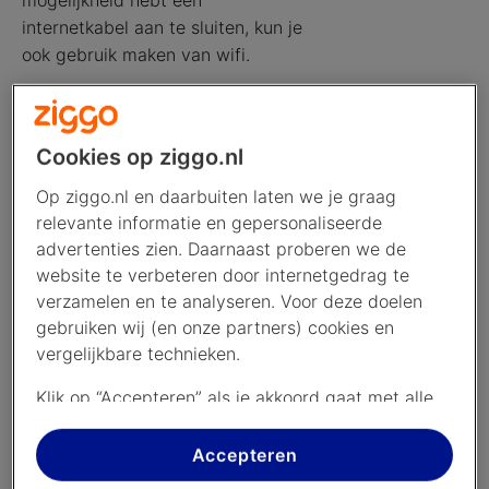
mogelijkheid hebt een
internetkabel aan te sluiten, kun je
ook gebruik maken van wifi.
Heb je een Next Mini? Verbind
deze
bij voorkeur
met een
internetkabel
met het modem of
Cookies op ziggo.nl
router. Als je echt geen
Op ziggo.nl en daarbuiten laten we je graag
mogelijkheid hebt een
relevante informatie en gepersonaliseerde
internetkabel aan te sluiten, kun je
advertenties zien. Daarnaast proberen we de
ook gebruik maken van wifi.
website te verbeteren door internetgedrag te
verzamelen en te analyseren. Voor deze doelen
gebruiken wij (en onze partners) cookies en
vergelijkbare technieken.
2. Herstart de mediabox
Klik op “Accepteren” als je akkoord gaat met alle
Zet je mediabox tenminste 10 seconden uit en doe
cookies. Kies je voor “Nee, liever niet”, dan
hem weer aan met de
aan-uitknop
op
plaatsen we alleen strikt noodzakelijke cookies om
Accepteren
de
achterkant
van het apparaat. Of haal de stekker
de website goed te laten werken. Dat betekent
even uit het stopcontact en stop 'm weer terug.