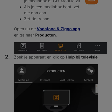
je mediabox of CI+ Module zit
Als je een mediabox hebt, zet
die dan aan
Zet de tv aan
Open nu de
Vodafone & Ziggo app
en ga naar
Producten
.
2.
Zoek je apparaat en klik op
Hulp bij televisie