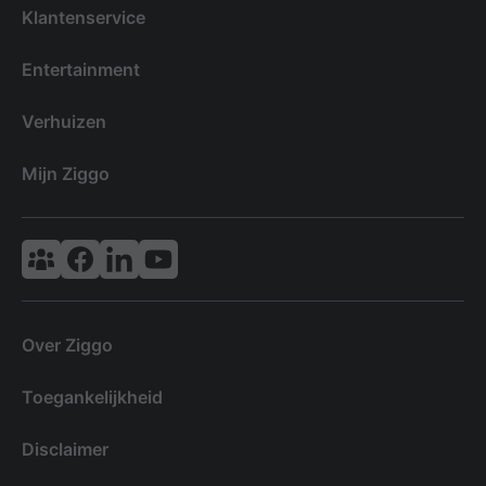
Klantenservice
Entertainment
Verhuizen
Mijn Ziggo
Vodafone & Ziggo Community
Ziggo Facebook
VodafoneZiggo LinkedIn
Ziggo YouTube
Over Ziggo
Toegankelijkheid
Disclaimer