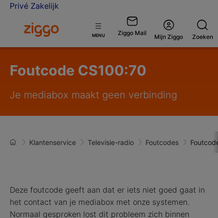
Privé
Zakelijk
Ga naar de Ziggo homepage
Ziggo Mail
Open
MENU
Mijn Ziggo
Zoeken
menu
Foutcode CS100:70
Je mediabox maakt geen verbinding
Klantenservice
Televisie-radio
Foutcodes
Foutcod
Deze foutcode geeft aan dat er iets niet goed gaat in
het contact van je mediabox met onze systemen.
Normaal gesproken lost dit probleem zich binnen