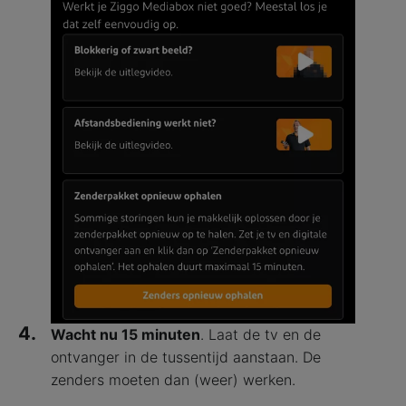
4.
Wacht nu 15 minuten
. Laat de tv en de
ontvanger in de tussentijd aanstaan. De
zenders moeten dan (weer) werken.