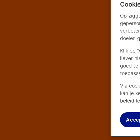
Cookie
Op ziggo
geperson
verbeter
doelen g
Klik op 
liever n
goed te 
toepass
Via cook
kan je k
beleid
le
Acce