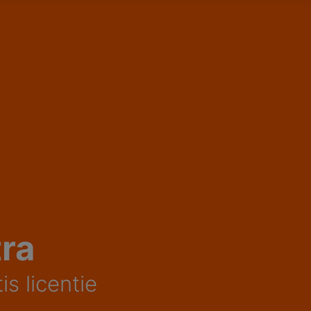
tra
s licentie