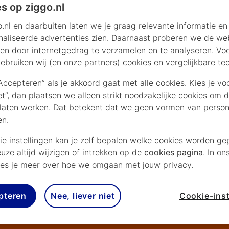
s op ziggo.nl
.nl en daarbuiten laten we je graag relevante informatie en
aliseerde advertenties zien. Daarnaast proberen we de web
en door internetgedrag te verzamelen en te analyseren. Vo
ebruiken wij (en onze partners) cookies en vergelijkbare te
“Accepteren” als je akkoord gaat met alle cookies. Kies je vo
iet”, dan plaatsen we alleen strikt noodzakelijke cookies om 
laten werken. Dat betekent dat we geen vormen van persona
en.
ie instellingen kan je zelf bepalen welke cookies worden gep
euze altijd wijzigen of intrekken op de
cookies pagina
. In on
es je meer over hoe we omgaan met jouw privacy.
pteren
Nee, liever niet
Cookie-inst