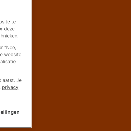
site te
or deze
chnieken.
or “Nee,
de website
lisatie
laatst. Je
s
privacy
ellingen