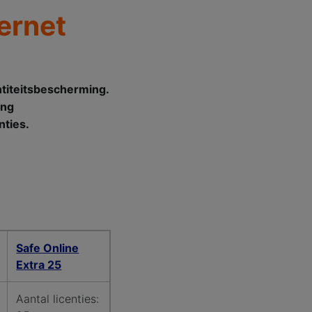
ternet
entiteitsbescherming.
ang
nties.
Safe Online
Extra 25
Aantal licenties: