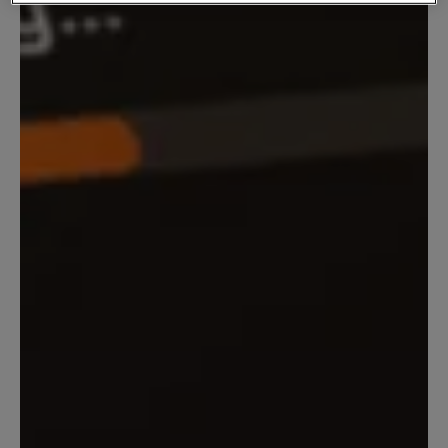
privacy beleid
lees je meer over hoe we omgaan
met jouw privacy.