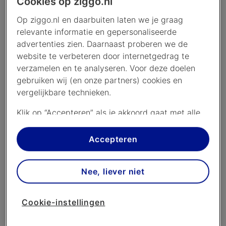
Cookies op ziggo.nl
Op ziggo.nl en daarbuiten laten we je graag
relevante informatie en gepersonaliseerde
advertenties zien. Daarnaast proberen we de
website te verbeteren door internetgedrag te
verzamelen en te analyseren. Voor deze doelen
gebruiken wij (en onze partners) cookies en
vergelijkbare technieken.
Klik op “Accepteren” als je akkoord gaat met alle
cookies. Kies je voor “Nee, liever niet”, dan
plaatsen we alleen strikt noodzakelijke cookies om
Accepteren
de website goed te laten werken. Dat betekent
dat we geen vormen van personalisatie
Nee, liever niet
toepassen.
Via cookie instellingen kan je zelf bepalen welke
Cookie-instellingen
cookies worden geplaatst. Je kan je keuze altijd
wijzigen of intrekken op de
cookies pagina
. In ons