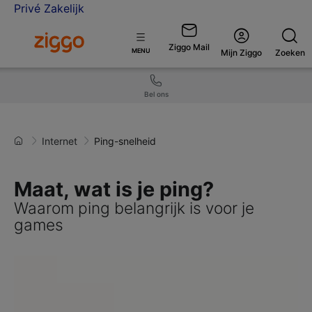
Privé
Zakelijk
Ga naar de Ziggo homepage
Ziggo Mail
Open
MENU
Mijn Ziggo
Zoeken
menu
Bel ons
Internet
Ping-snelheid
Maat, wat is je ping?
Waarom ping belangrijk is voor je
games