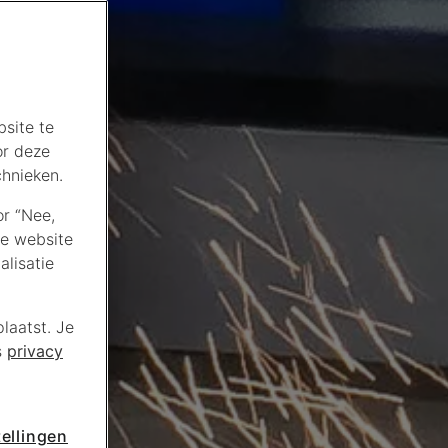
site te
or deze
chnieken.
or “Nee,
de website
lisatie
laatst. Je
s
privacy
ellingen