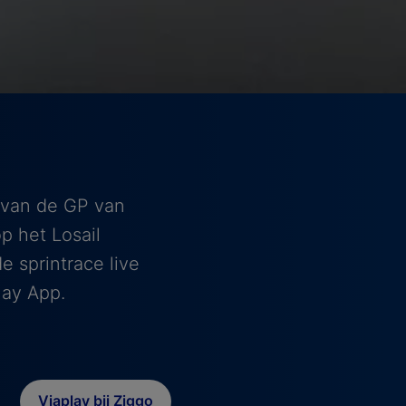
e van de GP van
p het Losail
e sprintrace live
lay App.
Viaplay bij Ziggo