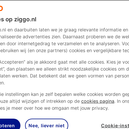
s op ziggo.nl
.nl en daarbuiten laten we je graag relevante informatie en
aliseerde advertenties zien. Daarnaast proberen we de web
en door internetgedrag te verzamelen en te analyseren. Vo
ebruiken wij (en onze partners) cookies en vergelijkbare te
“Accepteren” als je akkoord gaat met alle cookies. Kies je vo
iet”, dan plaatsen we alleen strikt noodzakelijke cookies om 
laten werken. Dat betekent dat we geen vormen van persona
en.
ie instellingen kan je zelf bepalen welke cookies worden gep
euze altijd wijzigen of intrekken op de
cookies pagina
. In on
es je meer over hoe we omgaan met jouw privacy.
trace
pteren
Nee, liever niet
Cookie-inst