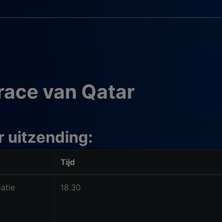
trace van Qatar
r uitzending:
Tijd
catie
18.30