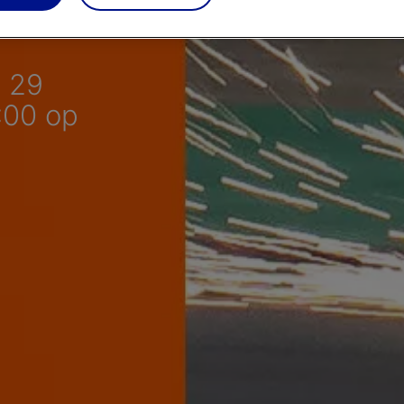
g 29
:00 op