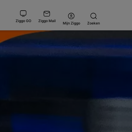
Ziggo GO
Ziggo Mail
Open
Mijn Ziggo
Zoeken
menu