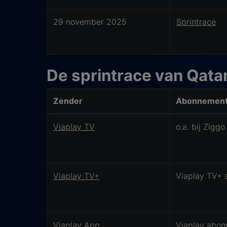
29 november 2025
Sprintrace
De sprintrace van Qata
Zender
Abonnemen
Waar kijk je de Sprintrace van Brazilië
Viaplay TV
o.a. bij Ziggo
Viaplay TV+
Viaplay TV+
Viaplay App
Viaplay abo