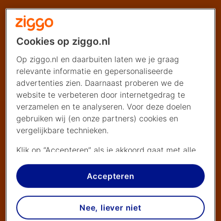
Cookies op ziggo.nl
Op ziggo.nl en daarbuiten laten we je graag
relevante informatie en gepersonaliseerde
advertenties zien. Daarnaast proberen we de
website te verbeteren door internetgedrag te
verzamelen en te analyseren. Voor deze doelen
gebruiken wij (en onze partners) cookies en
vergelijkbare technieken.
Klik op “Accepteren” als je akkoord gaat met alle
cookies. Kies je voor “Nee, liever niet”, dan
plaatsen we alleen strikt noodzakelijke cookies om
Accepteren
de website goed te laten werken. Dat betekent
dat we geen vormen van personalisatie
Nee, liever niet
toepassen.