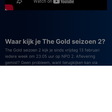
Waar kijk je The Gold seizoen 2?
The Gold seizoen 2 kijk je sinds vrijdag 13 februari
iedere week om 23.05 uur op NPO 2. Aflevering
gemist? Geen probleem, want terugkijken kan via
NPO Start of NPO Plus
. Het tweede seizoen bestaat
uit zes afleveringen.
Over The Gold
The Gold
is een Britse misdaadserie die draait om de
beruchte Brink’s-Mat-overval uit 1983, waarin zes
gewapende mannen een depot bij Heathrow