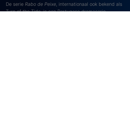
De serie
Rabo de Peixe
, internationaal ook bekend als
Turn of the Tide, is een Portugese dramaserie
gebaseerd op een waargebeurd verhaal van Augusto
Fraga. Het verhaal speelt op het eiland São Miguel in
de Azoren. Eduardo, een jonge visser, en zijn vrienden
vinden een aangespoelde boot vol cocaïne. Wat
begint als een makkelijke weg naar geld, leidt tot een
gevaarlijke strijd tegen drugscriminelen, de politie en
verschillende tegenslagen.
De serie ging in 2023 in première op Netflix. Rabo de
Peixe stond wereldwijd in de top tien van populairste
series in 33 landen.
De serie is losjes gebaseerd op een incident uit 2001.
Toen spoelde er meer dan 500 kilo cocaïne aan op de
kust van Rabo de Peixe na schipbreuk van
smokkelaars. De impact op het dorp was groot, met
zowel overdoses als illegale handel. Dit echte verhaal