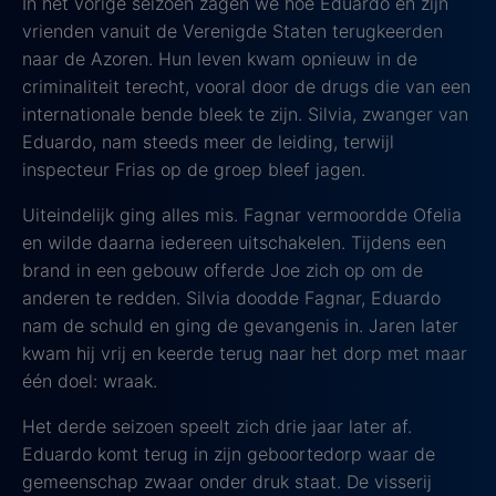
In het vorige seizoen zagen we hoe Eduardo en zijn
vrienden vanuit de Verenigde Staten terugkeerden
naar de Azoren. Hun leven kwam opnieuw in de
criminaliteit terecht, vooral door de drugs die van een
internationale bende bleek te zijn. Silvia, zwanger van
Eduardo, nam steeds meer de leiding, terwijl
inspecteur Frias op de groep bleef jagen.
Uiteindelijk ging alles mis. Fagnar vermoordde Ofelia
en wilde daarna iedereen uitschakelen. Tijdens een
brand in een gebouw offerde Joe zich op om de
anderen te redden. Silvia doodde Fagnar, Eduardo
nam de schuld en ging de gevangenis in. Jaren later
kwam hij vrij en keerde terug naar het dorp met maar
één doel: wraak.
Het derde seizoen speelt zich drie jaar later af.
Eduardo komt terug in zijn geboortedorp waar de
gemeenschap zwaar onder druk staat. De visserij