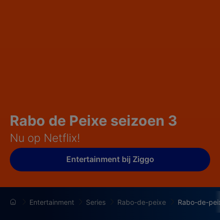
Rabo de Peixe seizoen 3
Nu op Netflix!
Entertainment bij Ziggo
Entertainment
Series
Rabo-de-peixe
Rabo-de-pei