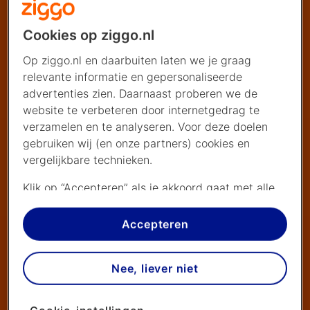
Cookies op ziggo.nl
Op ziggo.nl en daarbuiten laten we je graag
relevante informatie en gepersonaliseerde
advertenties zien. Daarnaast proberen we de
website te verbeteren door internetgedrag te
verzamelen en te analyseren. Voor deze doelen
gebruiken wij (en onze partners) cookies en
vergelijkbare technieken.
Klik op “Accepteren” als je akkoord gaat met alle
cookies. Kies je voor “Nee, liever niet”, dan
plaatsen we alleen strikt noodzakelijke cookies om
Accepteren
de website goed te laten werken. Dat betekent
dat we geen vormen van personalisatie
Nee, liever niet
toepassen.
Via cookie instellingen kan je zelf bepalen welke