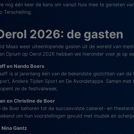
we nog één keer de kans om vanuit huis mee te genieten van
p Terschelling.
erol 2026: de gasten
ald Maas weer uiteenlopende gasten uit de wereld van media
an Opium op Oerol 2026 hebben we hieronder voor je op een 
aaff en Nando Boers
aaff is al jarenlang één van de bekendste gezichten van de
port, Andere Tijden Sport en De Avondetappe. Samen met 
, opent ze de festivalweek.
an en Christine de Boer
e de Boer behoren tot de succesvolste caberet- en theaterd
e bekend om hun voorstellingen gevuld met muziek en scherp
n Nina Gantz