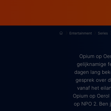
Entertainment
Series
Opium op Oero
gelijknamige f
dagen lang bek
gesprek over de
vanaf het eil
Opium op Oerol 
op NPO 2. Ben 