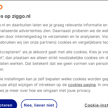
s op ziggo.nl
.nl en daarbuiten laten we je graag relevante informatie en
aliseerde advertenties zien. Daarnaast proberen we de web
en door internetgedrag te verzamelen en te analyseren. Vo
ebruiken wij (en onze partners) cookies en vergelijkbare te
“Accepteren” als je akkoord gaat met alle cookies. Kies je vo
iet”, dan plaatsen we alleen strikt noodzakelijke cookies om 
laten werken. Dat betekent dat we geen vormen van persona
en.
ie instellingen kan je zelf bepalen welke cookies worden gep
euze altijd wijzigen of intrekken op de
cookies pagina
. In on
es je meer over hoe we omgaan met jouw privacy.
pteren
Nee, liever niet
Cookie-inst