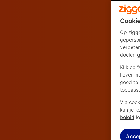
Cookie
Op ziggo
geperson
verbeter
doelen g
Klik op 
liever n
goed te 
toepass
Via cook
kan je k
beleid
le
Acce