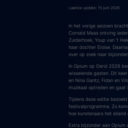
Laatste update: 15 juni 2026
In het vorige seizoen brach
Cornald Maas ontving iedere
Zuiderhoek, Youp van ’t Hek
haar dochter Eloise. Daarna
over op zoek naar bijzonder
In Opium op Oerol 2026 bes
wisselende gasten. Dit kee
en Nina Gantz, Fidan en Vil
muzikaal optreden en gaat S
Tijdens deze editie bezoek
festivalprogramma. Zo kome
hoe kunstenaars het eiland
Extra bijzonder aan Opium o