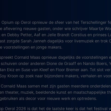
t Opium op Oerol opnieuw de sfeer van het Terschellinger fe
 aflevering nieuwe gasten, onder wie schrijver Maartje Wor
 en Debby Petter, Aaf en Jelle Brandt Corstius en prinses 
ast zorgde Sarah Janneh dagelijks voor livemuziek en trok C
e voorstellingen en jonge makers.
preekt Cornald Maas opnieuw dagelijks de voorstellingen 
r schuiven onder anderen Dione de Graaff en Nando Boers, Y
dan Ekiz en Suse van Kleef en Floor Bremer aan. Tot slot ver
oy Kroon op zoek naar bijzondere makers, verhalen en voors
t Cornald Maas samen met zijn gasten meerdere onderdelen
n theater, muziek, beeldende kunst en maatschappelijke t
 gebruiken als decor voor nieuwe werk en optredens.
p Oerol 2026 is dat het de laatste keer is dat het festival