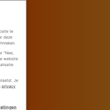
site te
or deze
chnieken.
or “Nee,
de website
lisatie
laatst. Je
s
privacy
ellingen