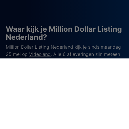
Waar kijk je Million Dollar Listing
Nederland?
Million Dollar Listing Nederland kijk je sinds maandag
25 mei op
Videoland
. Alle 6 afleveringen zijn meteen
te streamen.
Over de realityserie Million
Dollar Listing
Het succesvolle Amerikaanse format
Million Dollar
Listing
komt nu ook naar Nederland. Na eerdere
edities in onder andere de Verenigde Staten, de
Verenigde Arabische Emiraten en India, krijgt het
iconische vastgoedprogramma nu een Nederlandse