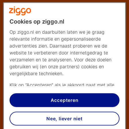
Cookies op ziggo.nl
Op ziggo.nl en daarbuiten laten we je graag
relevante informatie en gepersonaliseerde
advertenties zien. Daarnaast proberen we de
website te verbeteren door internetgedrag te
verzamelen en te analyseren. Voor deze doelen
gebruiken wij (en onze partners) cookies en
vergelijkbare technieken.
Klik op “Accepteren” als je akkoord gaat met alle
cookies. Kies je voor “Nee, liever niet”, dan
plaatsen we alleen strikt noodzakelijke cookies om
Accepteren
de website goed te laten werken. Dat betekent
dat we geen vormen van personalisatie
Nee, liever niet
toepassen.