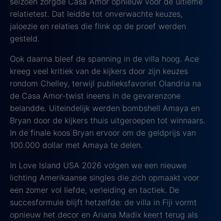
seizoen zorgde Casa Amor opnieuw voor de ultieme
relatietest. Dat leidde tot onverwachte keuzes,
jaloezie en relaties die flink op de proef werden
gesteld.
Ook daarna bleef de spanning in de villa hoog. Ace
kreeg veel kritiek van de kijkers door zijn keuzes
rondom Chelley, terwijl publieksfavoriet Olandria na
de Casa Amor-twist ineens in de gevarenzone
belandde. Uiteindelijk werden bombshell Amaya en
Bryan door de kijkers thuis uitgeroepen tot winnaars.
In de finale koos Bryan ervoor om de geldprijs van
100.000 dollar met Amaya te delen.
In Love Island USA 2026 volgen we een nieuwe
lichting Amerikaanse singles die zich opmaakt voor
een zomer vol liefde, verleiding en tactiek. De
succesformule blijft hetzelfde: de villa in Fiji vormt
opnieuw het decor en Ariana Madix keert terug als