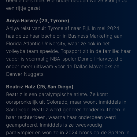
deelnemers mee. Hieronder hebben we ze voor je op
een rijtje gezet:
Aniya Harvey (23, Tyrone)
Aniya reist vanuit Tyrone af naar Fiji. In mei 2024
haalde ze haar bachelor in Business Marketing aan
Florida Atlantic University, waar ze ook in het
volleybalteam speelde. Topsport zit in de familie: haar
vader is voormalig NBA-speler Donnell Harvey, die
onder meer uitkwam voor de Dallas Mavericks en
Denver Nuggets.
Beatriz Hatz (25, San Diego)
Beatriz is een paralympische atlete. Ze komt
oorspronkelijk uit Colorado, maar woont inmiddels in
San Diego. Beatriz werd geboren zonder kuitbeen in
haar rechterbeen, waarna haar onderbeen werd
geamputeerd. Inmiddels is ze tweevoudig
paralympiër en won ze in 2024 brons op de Spelen in