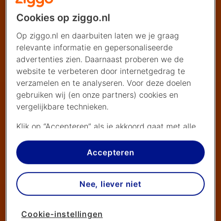
Cookies op ziggo.nl
Op ziggo.nl en daarbuiten laten we je graag
relevante informatie en gepersonaliseerde
advertenties zien. Daarnaast proberen we de
website te verbeteren door internetgedrag te
verzamelen en te analyseren. Voor deze doelen
gebruiken wij (en onze partners) cookies en
vergelijkbare technieken.
Klik op “Accepteren” als je akkoord gaat met alle
cookies. Kies je voor “Nee, liever niet”, dan
plaatsen we alleen strikt noodzakelijke cookies om
Accepteren
de website goed te laten werken. Dat betekent
dat we geen vormen van personalisatie
Nee, liever niet
toepassen.
Via cookie instellingen kan je zelf bepalen welke
Cookie-instellingen
cookies worden geplaatst. Je kan je keuze altijd