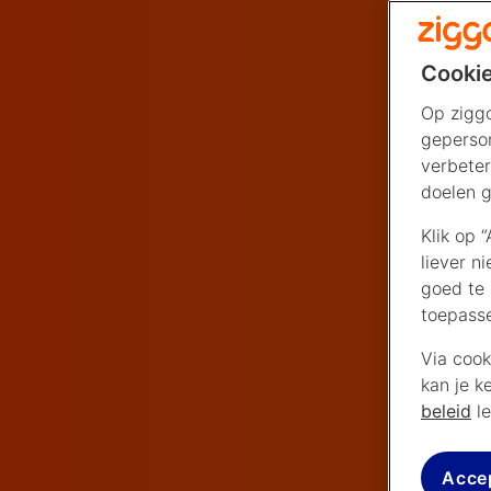
Cookie
Op ziggo
geperson
verbeter
doelen g
Klik op 
liever n
goed te 
toepass
Via cook
kan je k
beleid
le
Acce