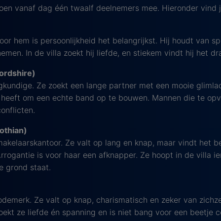
en vanaf dag één twaalf deelnemers mee. Hieronder vind je
oor hem is persoonlijkheid het belangrijkst. Hij houdt van
nemen. In de villa zoekt hij liefde, en stiekem vindt hij het 
ordshire)
egkundige. Ze zoekt een lange partner met een mooie glimla
d heeft om een echte band op te bouwen. Mannen die te opva
onflicten.
othian)
 makelaarskantoor. Ze valt op lang en knap, maar vindt het b
 Arrogantie is voor haar een afknapper. Ze hoopt in de villa 
e grond staat.
)
demerk. Ze valt op knap, charismatisch en zeker van zichze
 zoekt ze liefde én spanning en is niet bang voor een beetje c