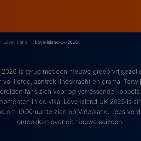
Love-island
Love-island-uk-2026
 2026 is terug met een nieuwe groep vrijgezellen
vol liefde, aantrekkingskracht en drama. Terwij
bereiden fans zich voor op verrassende koppels,
momenten in de villa. Love Island UK 2026 is 
ag om 19.00 uur te zien op Videoland. Lees verd
ontdekken over dit nieuwe seizoen.