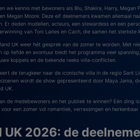
en we kennis met bewoners als Blu, Shakira, Harry, Megan F
en Megan Moore. Deze elf deelnemers kwamen allemaal naar
n. Er deden modellen, acteurs, een stewardess en een perso
erwinning van Toni Laites en Cach, die samen het sterkste
sland UK weer hét gesprek van de zomer te worden. Met nieu
n op liefde en avontuur biedt het programma veel spanning
we koppels en de bekende reeks villa-conflicten.
ert de terugkeer naar de iconische villa in de regio Sant 
seizoenen wordt de show gepresenteerd door Maya Jama, die
nd UK.
 van de medebewoners en het publiek te winnen? Eén ding is
is voor een zomer vol romantiek, verrassingen en herkenbaar
d UK 2026: de deelneme