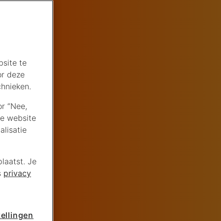
site te
or deze
chnieken.
or “Nee,
de website
lisatie
laatst. Je
s
privacy
ellingen