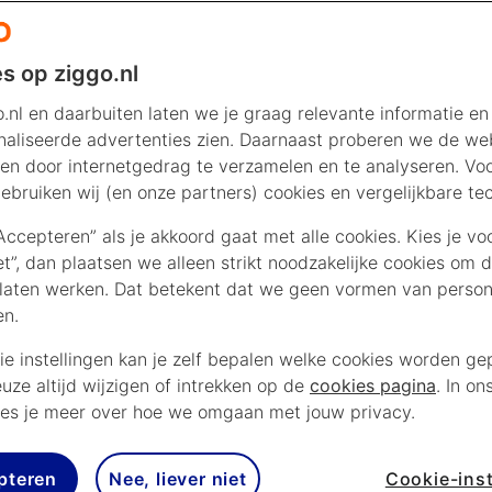
s op ziggo.nl
.nl en daarbuiten laten we je graag relevante informatie en
aliseerde advertenties zien. Daarnaast proberen we de web
en door internetgedrag te verzamelen en te analyseren. Vo
ebruiken wij (en onze partners) cookies en vergelijkbare te
“Accepteren” als je akkoord gaat met alle cookies. Kies je vo
iet”, dan plaatsen we alleen strikt noodzakelijke cookies om 
laten werken. Dat betekent dat we geen vormen van persona
en.
ie instellingen kan je zelf bepalen welke cookies worden gep
euze altijd wijzigen of intrekken op de
cookies pagina
. In on
es je meer over hoe we omgaan met jouw privacy.
pteren
Nee, liever niet
Cookie-inst