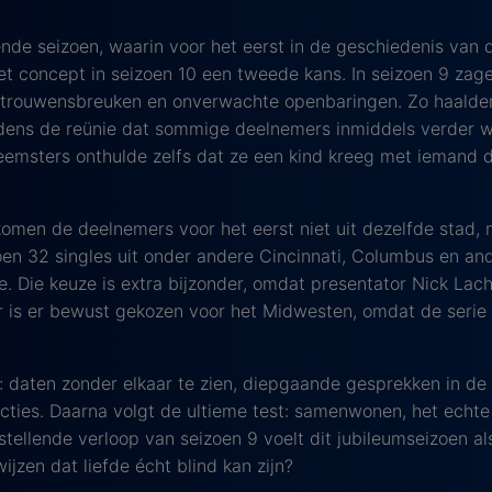
de seizoen, waarin voor het eerst in de geschiedenis van d
jgt het concept in seizoen 10 een tweede kans. In seizoen 9 za
ertrouwensbreuken en onverwachte openbaringen. Zo haalde
tijdens de reünie dat sommige deelnemers inmiddels verder
eemsters onthulde zelfs dat ze een kind kreeg met iemand 
 komen de deelnemers voor het eerst niet uit dezelfde stad, 
oen 32 singles uit onder andere Cincinnati, Columbus en an
 Die keuze is extra bijzonder, omdat presentator Nick Lach
 is er bewust gekozen voor het Midwesten, omdat de serie h
e: daten zonder elkaar te zien, diepgaande gesprekken in d
ties. Daarna volgt de ultieme test: samenwonen, het echte l
urstellende verloop van seizoen 9 voelt dit jubileumseizoen a
ijzen dat liefde écht blind kan zijn?