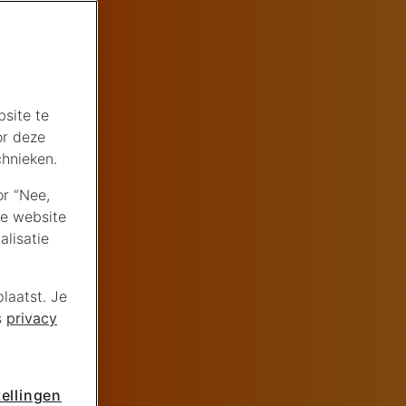
site te
or deze
chnieken.
or “Nee,
de website
lisatie
laatst. Je
s
privacy
ellingen