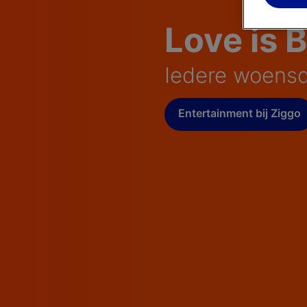
Love is 
Iedere woensd
Entertainment bij Ziggo