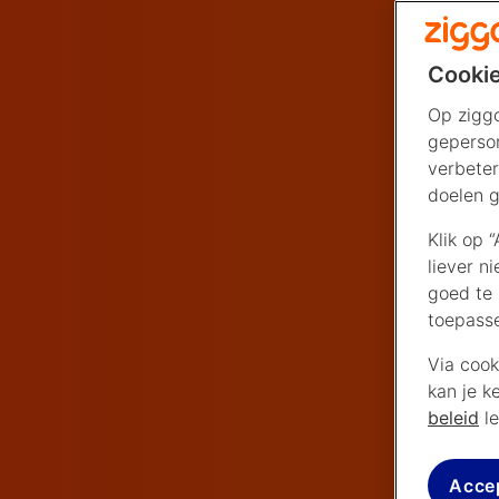
Cookie
Op ziggo
geperson
verbeter
doelen g
Klik op 
liever n
goed te 
toepass
Via cook
kan je k
beleid
le
Acce