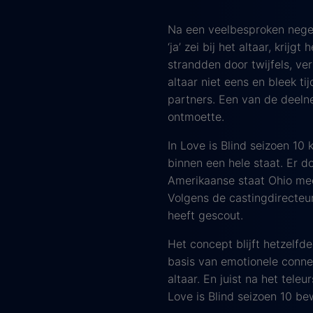
Na een veelbesproken negen
‘ja’ zei bij het altaar, kri
strandden door twijfels, v
altaar niet eens en bleek 
partners. Een van de deeln
ontmoette.
In Love is Blind seizoen 10
binnen een hele staat. Er d
Amerikaanse staat Ohio mee.
Volgens de castingdirecteur
heeft gescout.
Het concept blijft hetzelfd
basis van emotionele connec
altaar. En juist na het tele
Love is Blind seizoen 10 bew