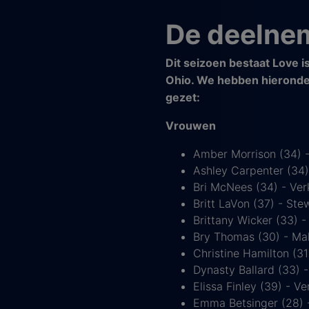
De deelnem
Dit seizoen bestaat Love i
Ohio. We hebben hieronder
gezet:
Vrouwen
Amber Morrison (34) -
Ashley Carpenter (34)
Bri McNees (34) - Ver
Britt LaVon (37) - St
Brittany Wicker (33) -
Bry Thomas (30) - Ma
Christine Hamilton (31
Dynasty Ballard (33) 
Elissa Finley (39) - V
Emma Betsinger (28) -