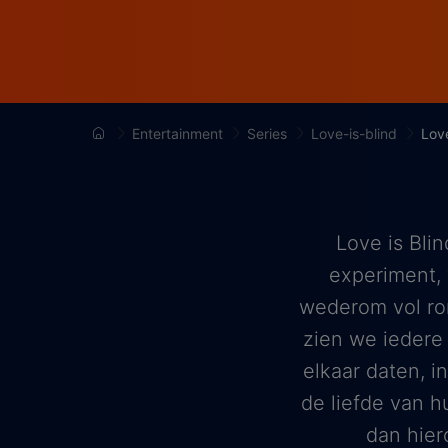
Entertainment
Series
Love-is-blind
Lov
Love is Bli
experiment, 
wederom vol ro
zien we iedere
elkaar daten, 
de liefde van 
dan hier