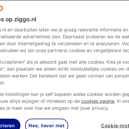
s op ziggo.nl
.nl en daarbuiten laten we je graag relevante informatie en
aliseerde advertenties zien. Daarnaast proberen we de web
en door internetgedrag te verzamelen en te analyseren. Vo
ebruiken wij (en onze partners) cookies en vergelijkbare te
“Accepteren” als je akkoord gaat met alle cookies. Kies je vo
iet”, dan plaatsen we alleen strikt noodzakelijke cookies om 
laten werken. Dat betekent dat we geen vormen van persona
en.
ie instellingen kan je zelf bepalen welke cookies worden gep
euze altijd wijzigen of intrekken op de
cookies pagina
. In on
es je meer over hoe we omgaan met jouw privacy.
pteren
Nee, liever niet
Cookie-inst