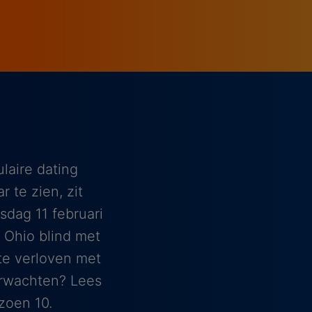
laire dating
 te zien, zit
dag 11 februari
 Ohio blind met
te verloven met
erwachten? Lees
izoen 10.