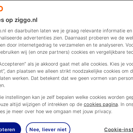
s op ziggo.nl
.nl en daarbuiten laten we je graag relevante informatie en
aliseerde advertenties zien. Daarnaast proberen we de web
en door internetgedrag te verzamelen en te analyseren. Vo
ebruiken wij (en onze partners) cookies en vergelijkbare te
“Accepteren” als je akkoord gaat met alle cookies. Kies je vo
iet”, dan plaatsen we alleen strikt noodzakelijke cookies om 
laten werken. Dat betekent dat we geen vormen van persona
en.
ie instellingen kan je zelf bepalen welke cookies worden gep
euze altijd wijzigen of intrekken op de
cookies pagina
. In on
es je meer over hoe we omgaan met jouw privacy.
pteren
Nee, liever niet
Cookie-inst