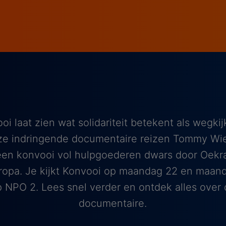
i laat zien wat solidariteit betekent als wegki
eze indringende documentaire reizen Tommy Wi
en konvooi vol hulpgoederen dwars door Oekra
Europa. Je kijkt Konvooi op maandag 22 en maa
 NPO 2. Lees snel verder en ontdek alles over
documentaire.