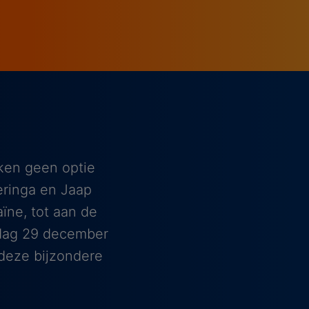
jken geen optie
eringa en Jaap
ïne, tot aan de
ndag 29 december
 deze bijzondere