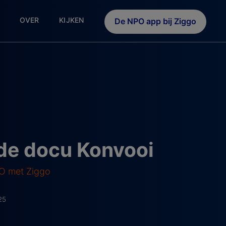
OVER
KIJKEN
De NPO app bij Ziggo
 de docu Konvooi
PO met Ziggo
25