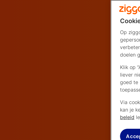
Cookie
Op ziggo
geperson
verbeter
doelen g
Klik op 
liever n
goed te 
toepass
Via cook
kan je k
beleid
le
Acce