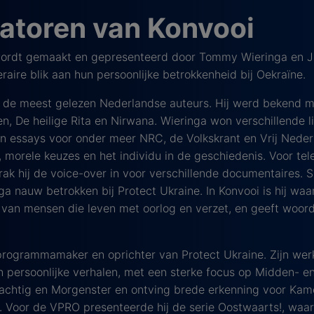
atoren van Konvooi
ordt gemaakt en gepresenteerd door Tommy Wieringa en J
eraire blik aan hun persoonlijke betrokkenheid bij Oekraïne.
 de meest gelezen Nederlandse auteurs. Hij werd bekend m
n, De heilige Rita en Nirwana. Wieringa won verschillende li
 en essays voor onder meer NRC, de Volkskrant en Vrij Neder
morele keuzes en het individu in de geschiedenis. Voor tele
ak hij de voice-over in voor verschillende documentaires. S
ga nauw betrokken bij Protect Ukraine. In Konvooi is hij waar
van mensen die leven met oorlog en verzet, en geeft woor
 programmamaker en oprichter van Protect Ukraine. Zijn wer
n persoonlijke verhalen, met een sterke focus op Midden- e
Tachtig en Morgenster en ontving brede erkenning voor Ka
s. Voor de VPRO presenteerde hij de serie Oostwaarts!, waar