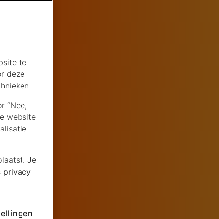
site te
or deze
chnieken.
or “Nee,
de website
lisatie
laatst. Je
s
privacy
ellingen