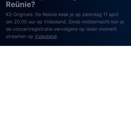
Reünie?
K3 Originals: De Reünie keek je op zaterdag 11 april
om 20.00 uur op Videoland. Sinds middernacht kun je
de concertregistratie vervolgens op ieder moment
streamen op
Videoland
.
Over de meidengroep K3
K3 is al jarenlang een van de populairste popgroepen
in Nederland en België. De groep begon eind jaren 90
met Karen Damen, Kristel Verbeke en Kathleen Aerts
en groeide al snel uit tot een waar fenomeen. In
Nederland en België scoorden ze hit na hit en
verkochten ze honderdduizenden albums.
Het succes van K3 bleef niet beperkt tot muziek: er
verschenen ook films, televisieseries en
kinderprogramma’s rond de groep. Daarnaast zijn er