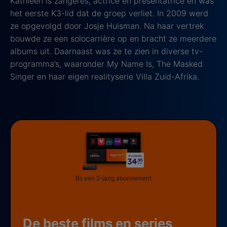
Kathleen is zangeres, actrice en presentatrice en was
het eerste K3-lid dat de groep verliet. In 2009 werd
ze opgevolgd door Josje Huisman. Na haar vertrek
bouwde ze een solocarrière op en bracht ze meerdere
albums uit. Daarnaast was ze te zien in diverse tv-
programma’s, waaronder My Name Is, The Masked
Singer en haar eigen realityserie Villa Zuid-Afrika.
Bij een 2-jarig abonnement
De beste films en series