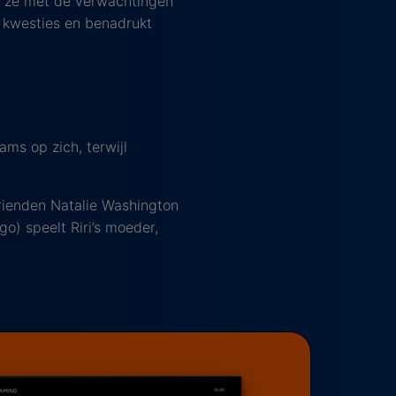
lt ze met de verwachtingen
e kwesties en benadrukt
ams op zich, terwijl
 vrienden Natalie Washington
o) speelt Riri’s moeder,