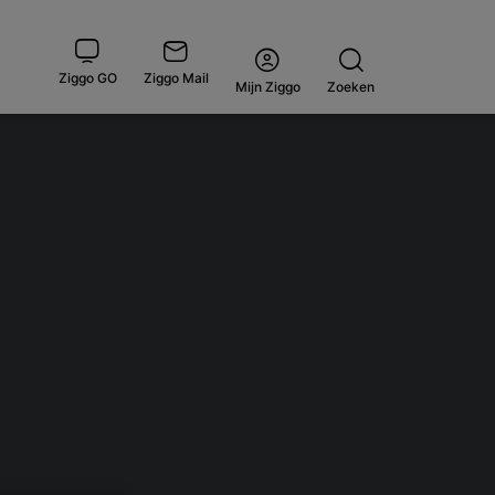
Ziggo GO
Ziggo Mail
Open
Mijn Ziggo
Zoeken
menu