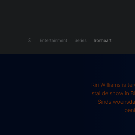
Entertainment
Series
Ironheart
Riri Williams is t
stal de show in B
Sinds woensdag
beni