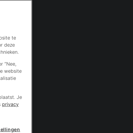
site te
or deze
chnieken.
or “Nee,
de website
lisatie
laatst. Je
s
privacy
ellingen