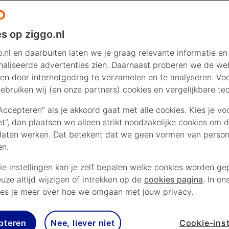
s op ziggo.nl
.nl en daarbuiten laten we je graag relevante informatie en
aliseerde advertenties zien. Daarnaast proberen we de web
en door internetgedrag te verzamelen en te analyseren. Vo
ebruiken wij (en onze partners) cookies en vergelijkbare te
“Accepteren” als je akkoord gaat met alle cookies. Kies je vo
iet”, dan plaatsen we alleen strikt noodzakelijke cookies om 
laten werken. Dat betekent dat we geen vormen van persona
en.
ie instellingen kan je zelf bepalen welke cookies worden gep
euze altijd wijzigen of intrekken op de
cookies pagina
. In on
es je meer over hoe we omgaan met jouw privacy.
pteren
Nee, liever niet
Cookie-inst