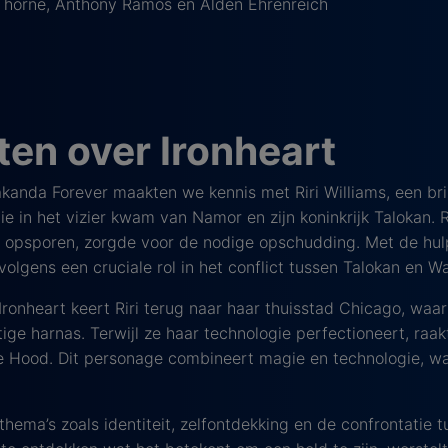
Thorne, Anthony Ramos en Alden Ehrenreich
en over Ironheart
akanda Forever maakten we kennis met Riri Williams, een bril
 in het vizier kwam van Namor en zijn koninkrijk Talokan. Ri
 opsporen, zorgde voor de nodige opschudding. Met de hulp
lgens een cruciale rol in het conflict tussen Talokan en W
Ironheart keert Riri terug naar haar thuisstad Chicago, waa
ge harnas. Terwijl ze haar technologie perfectioneert, raakt
e Hood. Dit personage combineert magie en technologie, wa
 thema’s zoals identiteit, zelfontdekking en de confrontatie