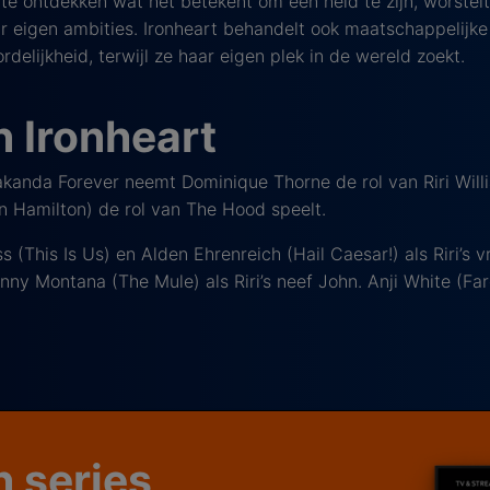
t te ontdekken wat het betekent om een held te zijn, worste
r eigen ambities. Ironheart behandelt ook maatschappelijk
delijkheid, terwijl ze haar eigen plek in de wereld zoekt.
n Ironheart
akanda Forever neemt Dominique Thorne de rol van Riri Willi
 Hamilton) de rol van The Hood speelt.
s (This Is Us) en Alden Ehrenreich (Hail Caesar!) als Riri’s
ny Montana (The Mule) als Riri’s neef John. Anji White (Farg
n series