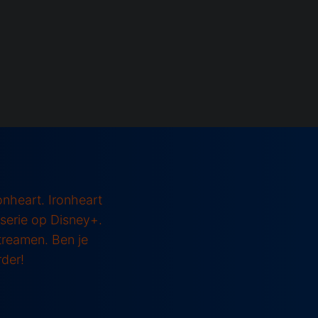
ronheart. Ironheart
 serie op Disney+.
treamen. Ben je
rder!