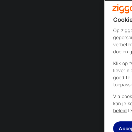
Cookie
Op ziggo
geperson
verbeter
doelen g
Klik op 
liever n
goed te 
toepass
Via cook
kan je k
beleid
le
Acce