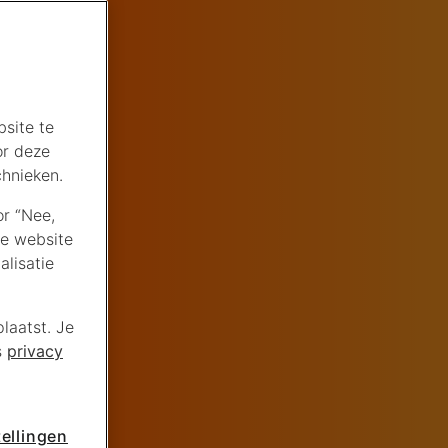
site te
or deze
chnieken.
or “Nee,
de website
lisatie
laatst. Je
s
privacy
ellingen