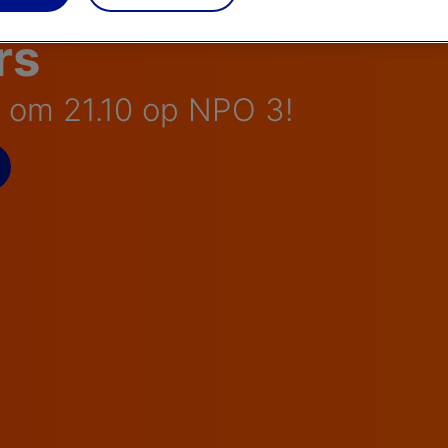
rs
 om 21.10 op NPO 3!