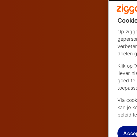
Cookie
Op ziggo
geperson
verbeter
doelen g
Klik op 
liever n
goed te 
toepass
Via cook
kan je k
beleid
le
Acce