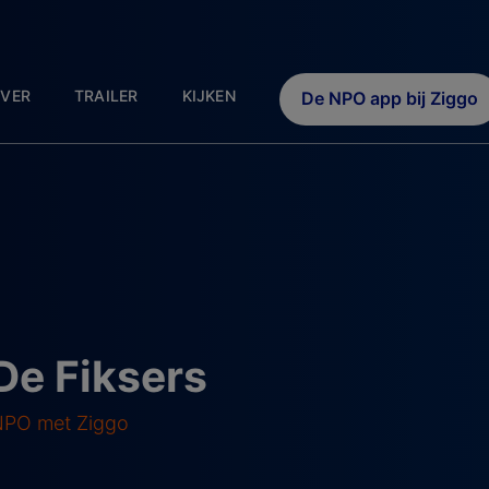
VER
TRAILER
KIJKEN
De NPO app bij Ziggo
 De Fiksers
 NPO met Ziggo