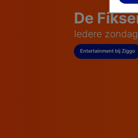
De Fikse
Iedere zondag
Entertainment bij Ziggo