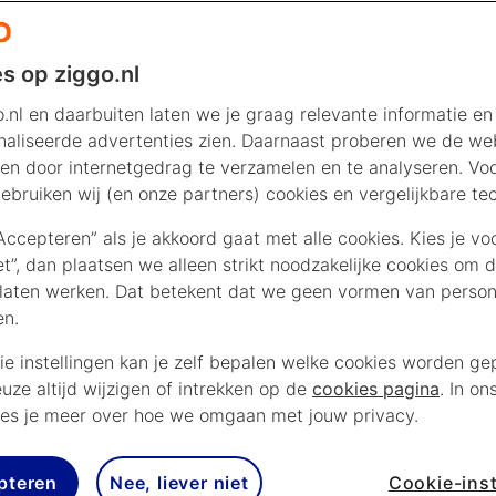
s op ziggo.nl
.nl en daarbuiten laten we je graag relevante informatie en
aliseerde advertenties zien. Daarnaast proberen we de web
en door internetgedrag te verzamelen en te analyseren. Vo
ebruiken wij (en onze partners) cookies en vergelijkbare te
“Accepteren” als je akkoord gaat met alle cookies. Kies je vo
iet”, dan plaatsen we alleen strikt noodzakelijke cookies om 
laten werken. Dat betekent dat we geen vormen van persona
en.
ie instellingen kan je zelf bepalen welke cookies worden gep
euze altijd wijzigen of intrekken op de
cookies pagina
. In on
es je meer over hoe we omgaan met jouw privacy.
pteren
Nee, liever niet
Cookie-inst