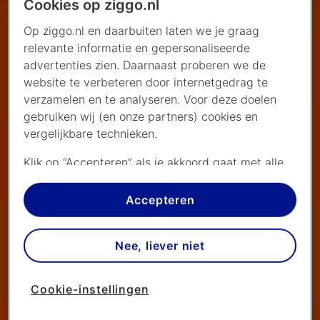
Cookies op ziggo.nl
Op ziggo.nl en daarbuiten laten we je graag
relevante informatie en gepersonaliseerde
advertenties zien. Daarnaast proberen we de
website te verbeteren door internetgedrag te
verzamelen en te analyseren. Voor deze doelen
gebruiken wij (en onze partners) cookies en
vergelijkbare technieken.
Klik op “Accepteren” als je akkoord gaat met alle
cookies. Kies je voor “Nee, liever niet”, dan
plaatsen we alleen strikt noodzakelijke cookies om
Accepteren
de website goed te laten werken. Dat betekent
dat we geen vormen van personalisatie
Nee, liever niet
toepassen.
Via cookie instellingen kan je zelf bepalen welke
Cookie-instellingen
cookies worden geplaatst. Je kan je keuze altijd
wijzigen of intrekken op de
cookies pagina
. In ons