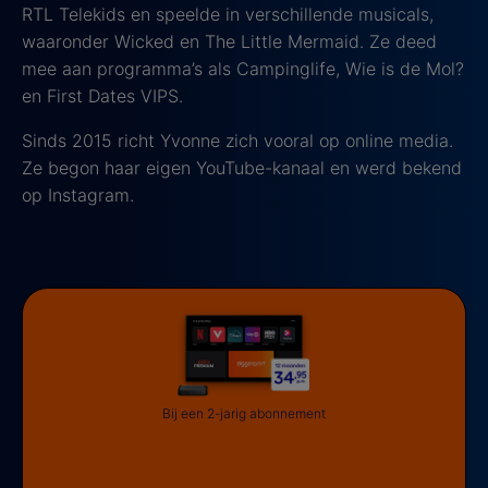
RTL Telekids en speelde in verschillende musicals,
waaronder Wicked en The Little Mermaid. Ze deed
mee aan programma’s als Campinglife, Wie is de Mol?
en First Dates VIPS.
Sinds 2015 richt Yvonne zich vooral op online media.
Ze begon haar eigen YouTube-kanaal en werd bekend
op Instagram.
Bij een 2-jarig abonnement