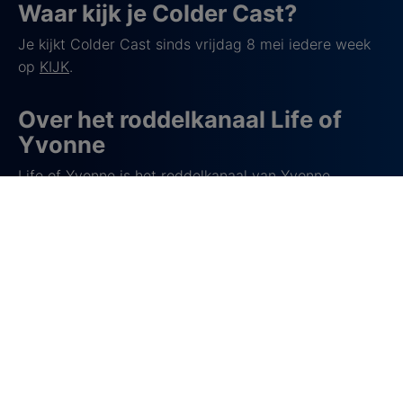
Waar kijk je Colder Cast?
Je kijkt Colder Cast sinds vrijdag 8 mei iedere week
op
KIJK
.
Over het roddelkanaal Life of
Yvonne
Life of Yvonne is het roddelkanaal van Yvonne
Coldeweijer dat sinds 2020 uitgegroeid is tot een van
de meest besproken entertainment platforms van
Nederland. Haar berichten op YouTube en Instagram
gaan over entertainment nieuws en geruchten uit de
Nederlandse showbizz en deze noemt ze zelf “juice”.
Door haar stijl is ze een bekende naam geworden in
het medialandschap. Ze noemt zichzelf soms “Alberta
Verlinde” en haar anonieme bronnen “spionnen”.
Yvonne bracht met haar kanaal vaak als eerste