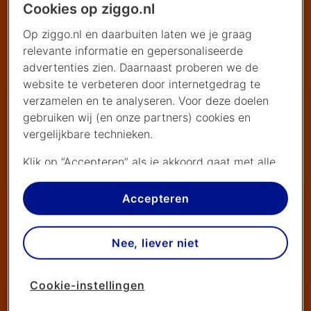
Cookies op ziggo.nl
Op ziggo.nl en daarbuiten laten we je graag
relevante informatie en gepersonaliseerde
advertenties zien. Daarnaast proberen we de
website te verbeteren door internetgedrag te
verzamelen en te analyseren. Voor deze doelen
gebruiken wij (en onze partners) cookies en
vergelijkbare technieken.
Klik op “Accepteren” als je akkoord gaat met alle
cookies. Kies je voor “Nee, liever niet”, dan
plaatsen we alleen strikt noodzakelijke cookies om
Accepteren
de website goed te laten werken. Dat betekent
dat we geen vormen van personalisatie
Nee, liever niet
toepassen.
Via cookie instellingen kan je zelf bepalen welke
Cookie-instellingen
cookies worden geplaatst. Je kan je keuze altijd
wijzigen of intrekken op de
cookies pagina
. In ons