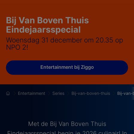
Bij Van Boven Thuis
Eindejaarsspecial
Woensdag 31 december om 20.35 op
NPO 2!
Entertainment bij Ziggo
Entertainment
Series
Bij-van-boven-thuis
Bij-van-
Met de Bij Van Boven Thuis
Eindejaarsspecial begin je 2026 culinair! In