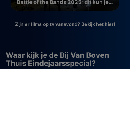
Battle of the Bands 2025: dit kun je verwachten
Zijn er films op tv vanavond? Bekijk het hier!
Waar kijk je de Bij Van Boven
Thuis Eindejaarsspecial?
De Bij Van Boven Thuis Eindejaarsspecial kijk je op
woensdag 31 december om 20.35 uur op NPO 2.
Uitzending gemist? Dan kun je deze terugkijken via
NPO Start of NPO Plus
.
Over Bij Van Boven Thuis
Bij Van Boven Thuis is een culinaire televisieserie van
AVROTROS waarin chefkok en auteur Yvette van